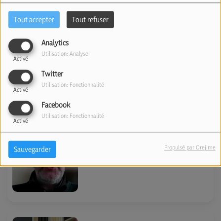
sur l’antisémitisme
Tout accepter
Tout refuser
(17/04/26)
Analytics
Utilisation: Analyse
Activé
Twitter
Utilisation: Fonctionnalité
Activé
Facebook
Le sénat belge s'apprête à
Utilisation: Fonctionnalité
Activé
disparaitre (10/04/26)
Propulsé par Orejime
Sauvegarder