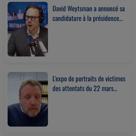
David Weytsman a annoncé sa
candidature à la présidence
du MR à Bruxelles.
(01/04/2026)
L'expo de portraits de victimes
des attentats du 22 mars
2016 a été endommagée par
les intempéries. Avec Gaëtan
Meuleman.