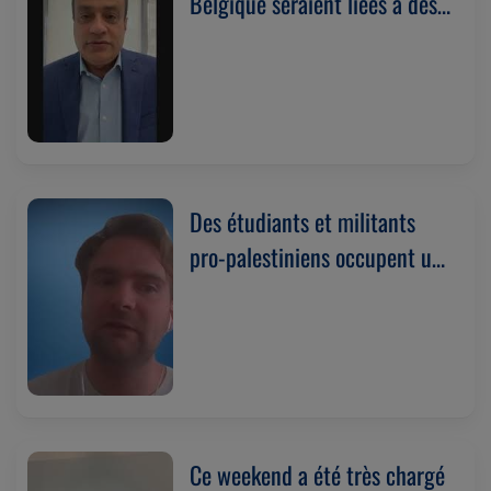
Belgique seraient liées à des
réseaux d’influence iraniens
(01/05/26)
Des étudiants et militants
pro-palestiniens occupent un
bâtiment de l’université de
Gand. Avec Darya Safaï
(29/04/2026)
Ce weekend a été très chargé