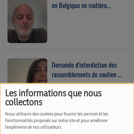
en Belgique en matière
d'antisémitisme. Avec Joël
Rubinfeld (27/04/2026)
Demande d'interdiction des
rassemblements de soutien à
la République Islamique d’Iran
Les informations que nous
en Belgique. Avec Melissa
collectons
Amirkhizy (24/04/2026)
Nous utilisons des cookies pour fournir les services et les
fonctionnalités proposés sur notre site et pour améliorer
l'expérience de nos utilisateurs.
Les propos de Bart De Wever