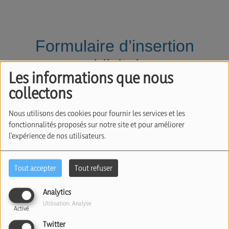
Formulaire d’insertion
publicitaire
Les informations que nous
collectons
En 2027, Radio Judaïca publiera un magazine
distribué lors de ses événements. Vous pouvez y
Nous utilisons des cookies pour fournir les services et les
insérer une publicité pour votre entreprise ou un
fonctionnalités proposés sur notre site et pour améliorer
l'expérience de nos utilisateurs.
message personnel.
Remplissez simplement le formulaire ci-dessous en
Tout accepter
Tout refuser
indiquant le type d’insertion souhaité. Nous
reprendrons contact avec vous si des informations
Analytics
Utilisation: Analyse
complémentaires sont nécessaires.
Activé
Twitter