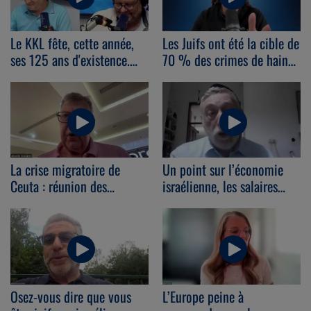
Le KKL fête, cette année,
Les Juifs ont été la cible de
ses 125 ans d'existence.
70 % des crimes de haine
Avec Max Iclicki
commis à New-York en
(06/08/2026)
juillet 2026. Avec
Sébastien Lévi
(05/08/2026)
La crise migratoire de
Un point sur l’économie
Ceuta : réunion des
israélienne, les salaires
ministres de l'UE. Avec
moyens et la high-tech.
Alberto Toscano
Avec Daniel Guggenheim
(05/08/2026)
(05/08/2026)
Osez-vous dire que vous
L’Europe peine à