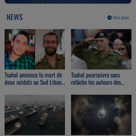
NEWS
Voir plus
Tsahal poursuivra sans
Tsahal annonce la mort de
relâche les auteurs des
deux soldats au Sud Liban
massacres du 7 octobre.
dans l’explosion d’un
bâtiment piégé.