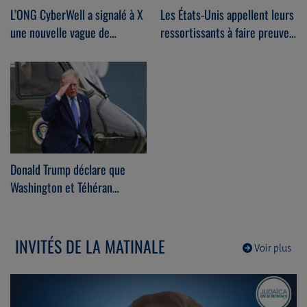
L’ONG CyberWell a signalé à X
Les États-Unis appellent leurs
une nouvelle vague de
ressortissants à faire preuve
théories complotistes
d’une “vigilance accrue” en se
antisémites.
rendant en Belgique.
Donald Trump déclare que
Washington et Téhéran
étaient actuellement engagés
dans des pourparlers.
INVITÉS DE LA MATINALE
Voir plus