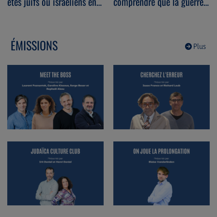
êtes juifs ou israéliens en
comprendre que la guerre
vacances cet été ? Avec
entre l’Iran, les islamistes
Laurent Gahnassia
et Israël la concerne déjà.
(05/08/2026)
Avec Miri Maman
ÉMISSIONS
(04/08/2026)
Plus