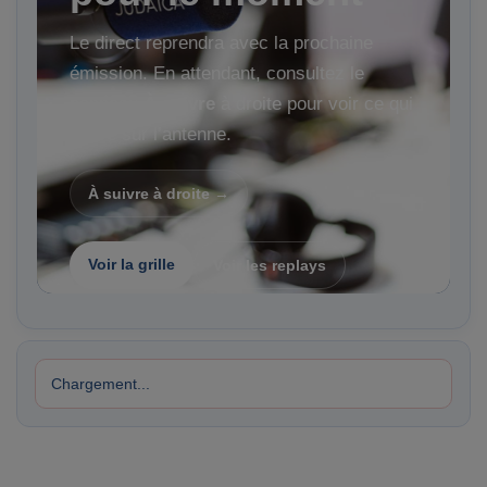
Le direct reprendra avec la prochaine
émission. En attendant, consultez le
panneau
À suivre
à droite pour voir ce qui
arrive sur l’antenne.
À suivre à droite →
Voir la grille
Voir les replays