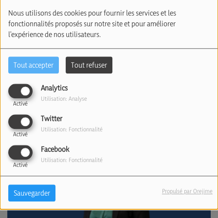
Nous utilisons des cookies pour fournir les services et les
fonctionnalités proposés sur notre site et pour améliorer
l'expérience de nos utilisateurs.
Tout accepter
Tout refuser
Le journal de 18h - Mercredi 05/08/2026
Analytics
Utilisation: Analyse
Activé
Twitter
Utilisation: Fonctionnalité
Activé
Facebook
Utilisation: Fonctionnalité
Activé
Propulsé par Orejime
Sauvegarder