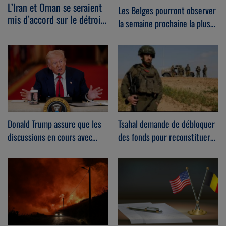
L’Iran et Oman se seraient
Les Belges pourront observer
mis d’accord sur le détroit
la semaine prochaine la plus
d'Ormuz.
importante éclipse solaire de
ces 27 dernières années.
Donald Trump assure que les
Tsahal demande de débloquer
discussions en cours avec
des fonds pour reconstituer
l'Iran « se déroulent très bien
les stocks de munitions et
».
d’équipements de l’armée.