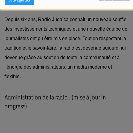
auditeurs.
Depuis six ans, Radio Judaïca connaît un nouveau souffle,
des investissements
techniques et une nouvelle équipe de
journalistes ont pu être mis en place.
Tout en respectant la
tradition et le savoir-faire, la radio est devenue aujourd'hui
devenue grâce au soutien de toute la communauté et à
l'énergie des administrateurs,
un média moderne et
flexible.
Administration de la radio : (mise à jour in
progress)