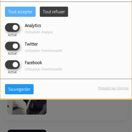
d’Europe de Jiu Jitsu brésilien
Tout accepter
Tout refuser
et veut devenir champion du
Analytics
Monde. (21/05/2026)
Utilisation: Analyse
Activé
Twitter
Utilisation: Fonctionnalité
Activé
Facebook
La Mazal Pride parmi les
Utilisation: Fonctionnalité
Activé
216.000 participants à la
Pride de Bruxelles
Propulsé par Orejime
Sauvegarder
(19/05/26)