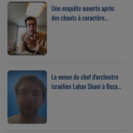
Une enquête ouverte après
des chants à caractère
antisémite lors du match
Anderlecht-Bruges. Avec
Steve Griess (12/05/2026)
La venue du chef d'orchestre
israélien Lahav Shani à Bozar
suscite de vives réactions.
Avec Ralph Pais
(05/05/2026)