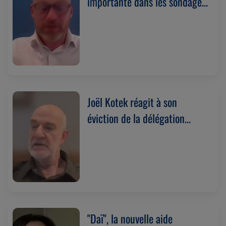
importante dans les sondages,
tant à Bruxelles qu'au fédéral.
Avec Frédéric Chardon
(17/06/2026)
Joël Kotek réagit à son
éviction de la délégation
belge de l'IHRA.
(09/06/2026)
"Daï", la nouvelle aide