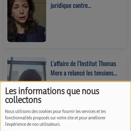
juridique contre
l’antisémitisme. Avec Odile
Margaux (02/06/2026)
L'affaire de l’Institut Thomas
More a relancé les tensions
entre PS et MR. Avec
Les informations que nous
Demetrio Scagliola
collectons
(27/05/2026)
Nous utilisons des cookies pour fournir les services et les
fonctionnalités proposés sur notre site et pour améliorer
l'expérience de nos utilisateurs.
Mathias Silvera est champion