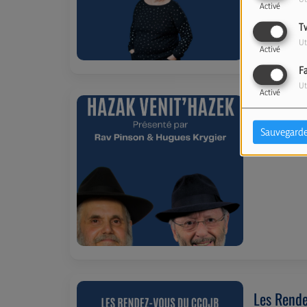
Activé
T
Ut
Activé
F
Ut
Activé
Hazak Ven
Sauvegarde
VENDREDI, DE
Les Rend