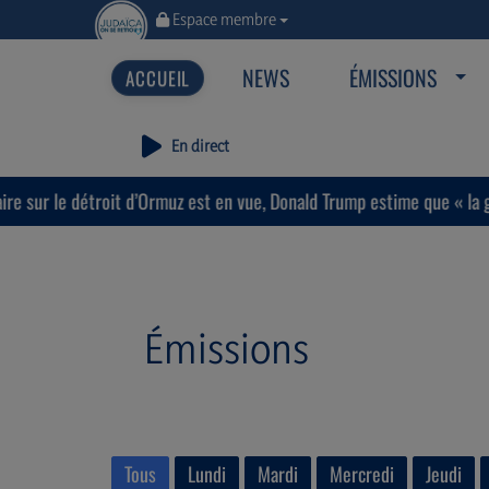
Espace membre
NEWS
ÉMISSIONS
En direct
d’Ormuz est en vue, Donald Trump estime que « la guerre prendra bie
Émissions
Tous
Lundi
Mardi
Mercredi
Jeudi