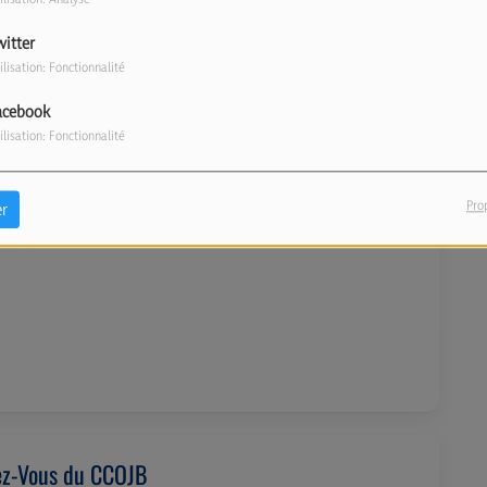
witter
ilisation: Fonctionnalité
acebook
ilisation: Fonctionnalité
it'Hazek
Pro
r
 14:00 À 14:30
ez-Vous du CCOJB