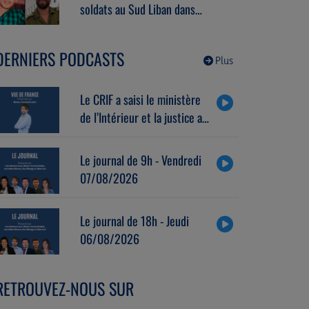
l’OTAN.
soldats au Sud Liban dans
l’explosion d’un bâtiment piégé.
DERNIERS PODCASTS
Plus
Le CRIF a saisi le ministère
de l’Intérieur et la justice au
sujet de la marque Sa7ten.
Avec Robert Ejnes
Le journal de 9h - Vendredi
(07/07/2026)
07/08/2026
Le journal de 18h - Jeudi
06/08/2026
RETROUVEZ-NOUS SUR