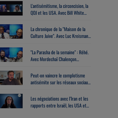
L'antisémitisme, la circoncision, la
QDJ et les USA. Avec Bill White
(07/07/2026)
La chronique de la "Maison de la
Culture Juive". Avec Luc Kreisman
(07/07/2026)
"La Parasha de la semaine" : Réhé.
Avec Mordechaï Chalençon
(07/07/2026)
Peut-on vaincre le complotisme
antisémite sur les réseaux sociaux
? Avec Stéphane Zibi
(06/08/2026)
Les négociations avec l’Iran et les
rapports entre Israël, les USA et
l’Europe dans la guerre. Avec