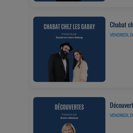
Chabat ch
VENDREDI, DE
Découver
VENDREDI, DE