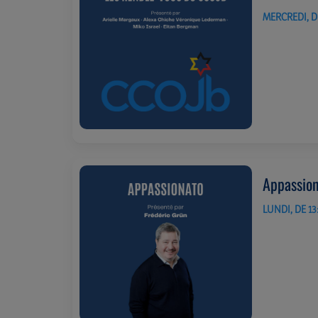
MERCREDI, DE
Appassio
LUNDI, DE 13