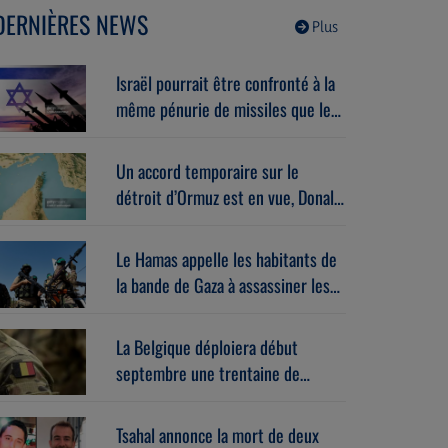
Gérard vespierre (06/08/2026)
DERNIÈRES NEWS
Plus
Israël pourrait être confronté à la
même pénurie de missiles que les
États-Unis.
Un accord temporaire sur le
détroit d’Ormuz est en vue, Donald
Trump estime que « la guerre
prendra bientôt fin ».
Le Hamas appelle les habitants de
la bande de Gaza à assassiner les
responsables des milices armées
soutenues par Israël.
La Belgique déploiera début
septembre une trentaine de
militaires au Groenland dans le
cadre de la nouvelle mission de
Tsahal annonce la mort de deux