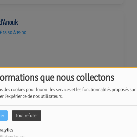
d'Anouk
 18:30 À 19:00
formations que nous collectons
s des cookies pour fournir les services et les fonctionnalités proposés sur 
r l'expérience de nos utilisateurs.
 Vort
:00 À 12:00
ter
Tout refuser
nalytics
ilisation: Analyse