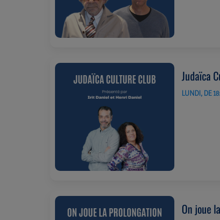
Judaïca C
LUNDI, DE 18
On joue l