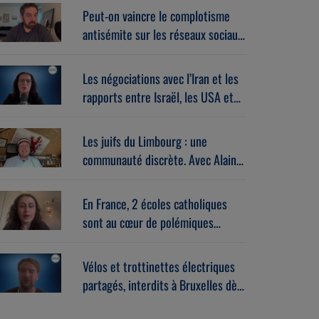
Peut-on vaincre le complotisme
antisémite sur les réseaux sociaux
? Avec Stéphane Zibi
(06/08/2026)
Les négociations avec l’Iran et les
rapports entre Israël, les USA et
l’Europe dans la guerre. Avec
Gérard vespierre (06/08/2026)
Les juifs du Limbourg : une
communauté discrète. Avec Alain
Brose (06/08/2026)
En France, 2 écoles catholiques
sont au cœur de polémiques
antisémites. Avec Léa Hanoune
(06/08/2026)
Vélos et trottinettes électriques
partagés, interdits à Bruxelles dès
le 1er septembre. Avec Benoît