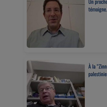
Un proche
témoigne
À la “Zin
palestinie
avec des e
(05/06/2