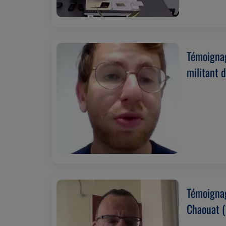
Témoignag
militant 
(19/02/2
Témoignag
Chaouat 