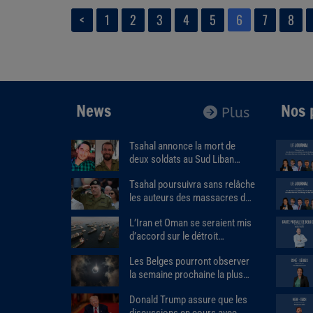
<
1
2
3
4
5
6
7
8
News
Nos 
Plus
Tsahal annonce la mort de
deux soldats au Sud Liban
dans l’explosion d’un bâtiment
Tsahal poursuivra sans relâche
piégé.
les auteurs des massacres du
7 octobre.
L’Iran et Oman se seraient mis
d’accord sur le détroit
d'Ormuz.
Les Belges pourront observer
la semaine prochaine la plus
importante éclipse solaire de
Donald Trump assure que les
ces 27 dernières années.