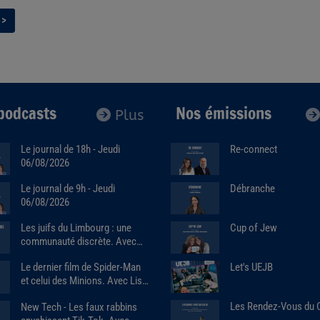
>
podcasts
Nos émissions
Plus
Le journal de 18h - Jeudi
Re-connect
06/08/2026
Débranche
Le journal de 9h - Jeudi
06/08/2026
Cup of Jew
Les juifs du Limbourg : une
communauté discrète. Avec
Alain Brose (06/08/2026)
Let's UEJB
Le dernier film de Spider-Man
et celui des Minions. Avec Lise
benkemoun.
Les Rendez-Vous du
New Tech - Les faux rabbins