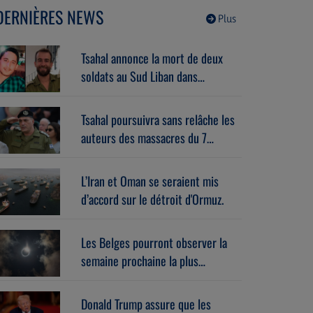
Godart (06/08/2026)
DERNIÈRES NEWS
Plus
Tsahal annonce la mort de deux
soldats au Sud Liban dans
l’explosion d’un bâtiment piégé.
Tsahal poursuivra sans relâche les
auteurs des massacres du 7
octobre.
L’Iran et Oman se seraient mis
d’accord sur le détroit d'Ormuz.
Les Belges pourront observer la
semaine prochaine la plus
importante éclipse solaire de ces
27 dernières années.
Donald Trump assure que les