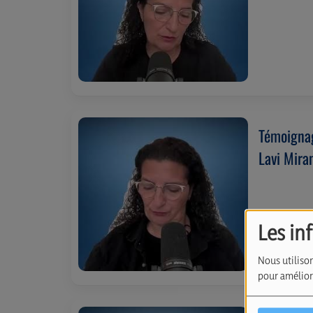
Témoignag
Lavi Mir
Les in
Nous utilison
pour améliore