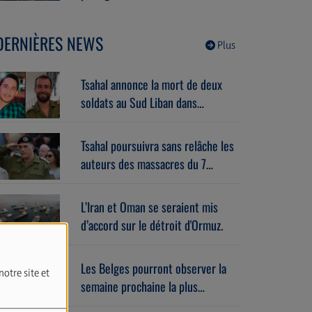
le 1er septembre. Avec Benoît
Godart (06/08/2026)
DERNIÈRES NEWS
Plus
Tsahal annonce la mort de deux
soldats au Sud Liban dans
l’explosion d’un bâtiment piégé.
Tsahal poursuivra sans relâche les
auteurs des massacres du 7
octobre.
L’Iran et Oman se seraient mis
d’accord sur le détroit d'Ormuz.
Les Belges pourront observer la
notre site et
semaine prochaine la plus
importante éclipse solaire de ces