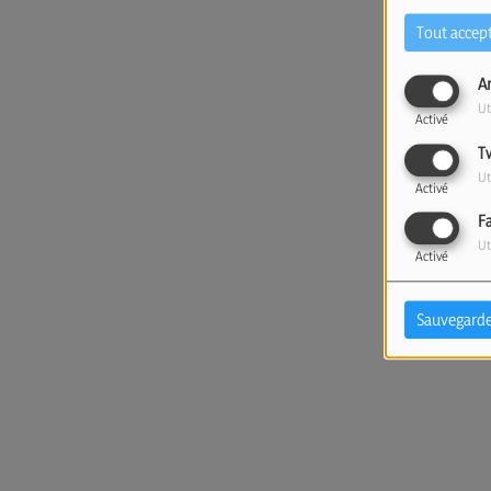
Tout accep
A
Ut
Activé
T
Ut
Activé
F
Ut
Activé
Sauvegarde