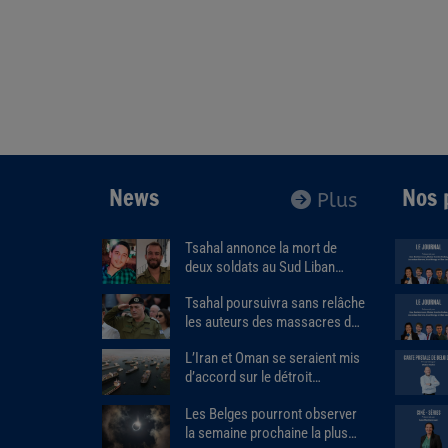
News
Nos 
Plus
Tsahal annonce la mort de
deux soldats au Sud Liban
dans l’explosion d’un bâtiment
Tsahal poursuivra sans relâche
piégé.
les auteurs des massacres du
7 octobre.
L’Iran et Oman se seraient mis
d’accord sur le détroit
d'Ormuz.
Les Belges pourront observer
la semaine prochaine la plus