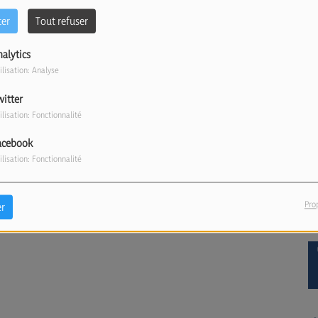
ter
Tout refuser
nalytics
ilisation: Analyse
witter
ilisation: Fonctionnalité
acebook
ilisation: Fonctionnalité
Pro
r