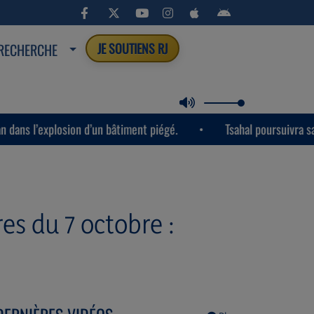
RECHERCHE
JE SOUTIENS RJ
’explosion d’un bâtiment piégé.
Tsahal poursuivra sans relâ
es du 7 octobre :