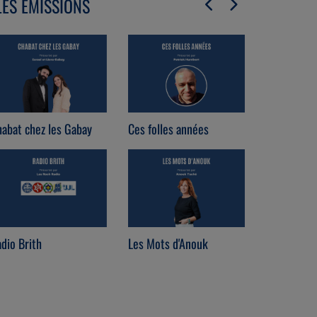
LES ÉMISSIONS
abat chez les Gabay
Ces folles années
Immo Loun
dio Brith
Les Mots d'Anouk
Coach est 