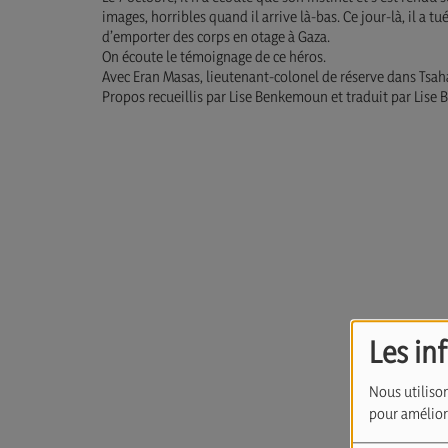
images, horribles quand il arrive là-bas. Ce jour-là, il a 
d’emporter des corps en otage à Gaza.
On écoute le témoignage de ce héros.
Avec Eran Masas, lieutenant-colonel de réserve dans Tsaha
Propos recueillis par Lise Benkemoun et traduit par Lise
Les in
Nous utilison
pour améliore