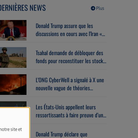
déjà. Avec Miri Maman
DERNIÈRES NEWS
(04/08/2026)
Plus
Donald Trump assure que les
discussions en cours avec l'Iran «
se déroulent très bien ».
Tsahal demande de débloquer des
fonds pour reconstituer les stocks
de munitions et d’équipements de
l’armée.
L’ONG CyberWell a signalé à X une
nouvelle vague de théories
complotistes antisémites.
Les États-Unis appellent leurs
ressortissants à faire preuve d’une
“vigilance accrue” en se rendant en
notre site et
Belgique.
Donald Trump déclare que