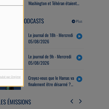
Washington et Téhéran étaient
actuellement engagés dans des
pourparlers.
DERNIERS PODCASTS
Plus
Le journal de 18h - Mercredi
05/08/2026
Le journal de 9h - Mercredi
05/08/2026
Croyez-vous que le Hamas va
pulsé par Orejime
finalement être désarmé ?
Avec Raphaël Jerusalmy
(04/08/2026)
LES ÉMISSIONS