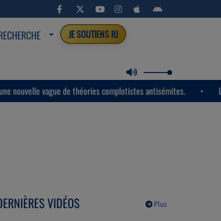
RECHERCHE
JE SOUTIENS RJ
e vague de théories complotistes antisémites.
Les États-Un
DERNIÈRES VIDÉOS
Plus