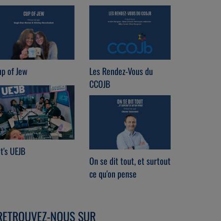
p of Jew
Les Rendez-Vous du
Chabat che
CCOJB
t's UEJB
Radio Brit
On se dit tout, et surtout
ce qu'on pense
RETROUVEZ-NOUS SUR