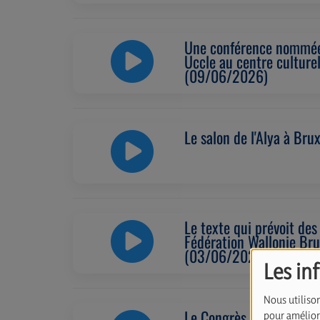
Une conférence nommée “
Uccle au centre culture
(09/06/2026)
Le salon de l'Alya à Br
Le texte qui prévoit de
Fédération Wallonie Bru
(03/06/2026)
Les in
Nous utilison
Le Congrès Juif Européen
pour améliore