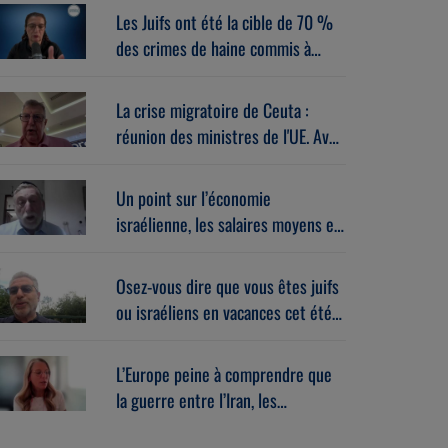
Les Juifs ont été la cible de 70 %
des crimes de haine commis à
New-York en juillet 2026. Avec
Sébastien Lévi (05/08/2026)
La crise migratoire de Ceuta :
réunion des ministres de l'UE. Avec
Alberto Toscano (05/08/2026)
Un point sur l’économie
israélienne, les salaires moyens et
la high-tech. Avec Daniel
Guggenheim (05/08/2026)
Osez-vous dire que vous êtes juifs
ou israéliens en vacances cet été ?
Avec Laurent Gahnassia
(05/08/2026)
L’Europe peine à comprendre que
la guerre entre l’Iran, les
islamistes et Israël la concerne