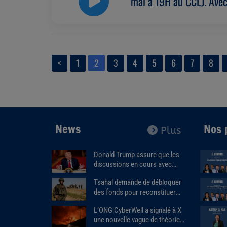
mai à 19H au CCLJ. Ave
<
1
2
3
4
5
6
7
8
News
Nos 
Plus
Donald Trump assure que les
discussions en cours avec
l'Iran « se déroulent très bien ».
Tsahal demande de débloquer
des fonds pour reconstituer
les stocks de munitions et
L’ONG CyberWell a signalé à X
d’équipements de l’armée.
une nouvelle vague de théories