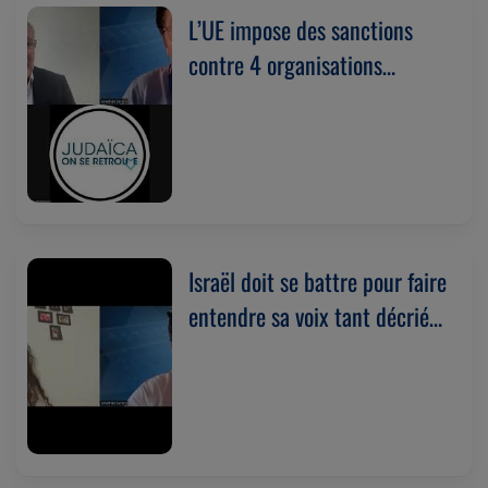
L’UE impose des sanctions
contre 4 organisations
israéliennes “radicales”
basées en Judée Samarie.
Avec Arié Bensemhoun
(13/05/2026)
Israël doit se battre pour faire
entendre sa voix tant décriée
à l'international. Avec Shareen
Haskel (11/05/2026)