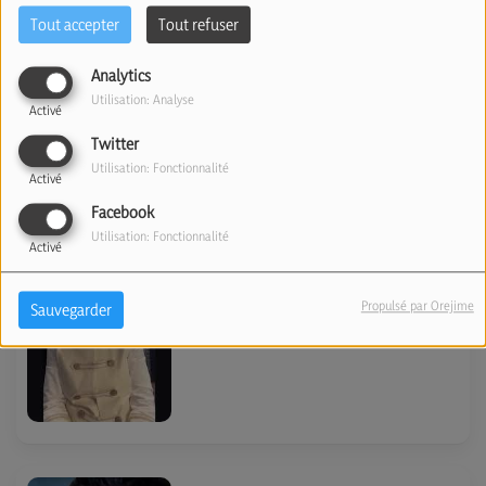
Tout accepter
Tout refuser
israélienne se porte bien. Avec
Daniel Guggenheim
Analytics
(01/07/2026)
Utilisation: Analyse
Activé
Twitter
Utilisation: Fonctionnalité
Activé
Facebook
Utilisation: Fonctionnalité
Arthur sera en Israël le 12
Activé
juillet et donnera une
Propulsé par Orejime
Sauvegarder
conférence au Campus
francophone de Netanya. Avec
Claude Brightman
(18/06/2026)