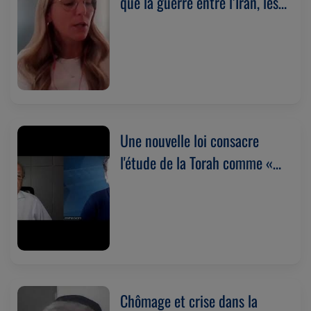
que la guerre entre l’Iran, les
islamistes et Israël la
concerne déjà. Avec Miri
Maman (04/08/2026)
Une nouvelle loi consacre
l'étude de la Torah comme «
valeur fondamentale » de
l'État d'Israël.
Chômage et crise dans la