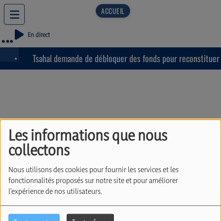
En direct
Tsahal demande de débloquer des fonds pour reconstituer l
Les informations que nous
Voyage à Auschwitz-
collectons
Birkenau le 22 Mars
Nous utilisons des cookies pour fournir les services et les
organisé par Radio
fonctionnalités proposés sur notre site et pour améliorer
l'expérience de nos utilisateurs.
Judaïca. Avec Olivier
Sokolski (04/03/2026)