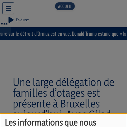
En direct
e sur le détroit d’Ormuz est en vue, Donald Trump estime que « la g
Une large délégation de
familles d’otages est
présente à Bruxelles
aujourd’hui. Avec Gilad
Les informations que nous
Korengold, Yotam