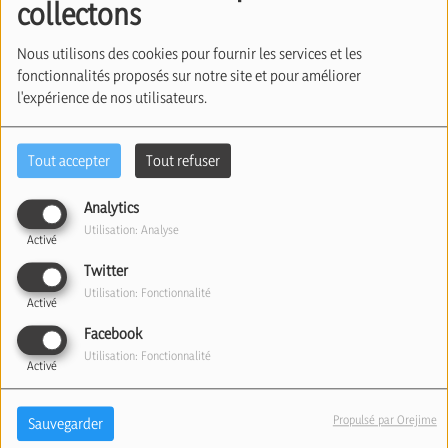
collectons
Cohen et Udi Goren
Nous utilisons des cookies pour fournir les services et les
(14/01/2025)
fonctionnalités proposés sur notre site et pour améliorer
l'expérience de nos utilisateurs.
Tout accepter
Tout refuser
Analytics
Utilisation: Analyse
Activé
Twitter
Utilisation: Fonctionnalité
Activé
Facebook
Utilisation: Fonctionnalité
Activé
Propulsé par Orejime
Sauvegarder
Une large délégation de familles d’otages est