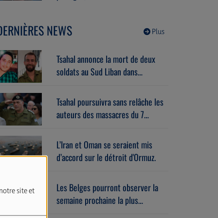
le 1er septembre. Avec Benoît
Godart (06/08/2026)
DERNIÈRES NEWS
Plus
Tsahal annonce la mort de deux
soldats au Sud Liban dans
l’explosion d’un bâtiment piégé.
Tsahal poursuivra sans relâche les
auteurs des massacres du 7
octobre.
L’Iran et Oman se seraient mis
d’accord sur le détroit d'Ormuz.
Les Belges pourront observer la
notre site et
semaine prochaine la plus
importante éclipse solaire de ces