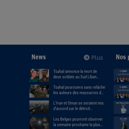
News
Nos 
Plus
Tsahal annonce la mort de
deux soldats au Sud Liban
dans l’explosion d’un bâtiment
Tsahal poursuivra sans relâche
piégé.
les auteurs des massacres du
7 octobre.
L’Iran et Oman se seraient mis
d’accord sur le détroit
d'Ormuz.
Les Belges pourront observer
la semaine prochaine la plus