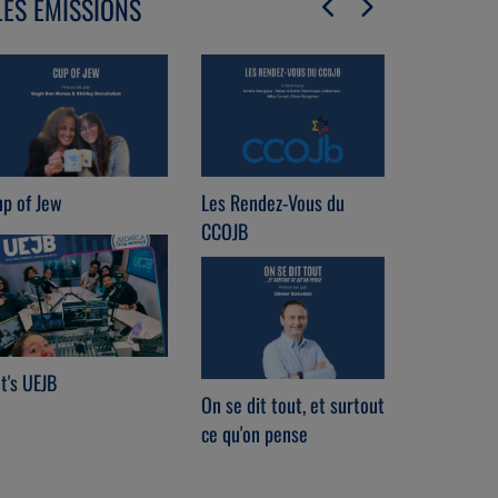
LES ÉMISSIONS
p of Jew
Les Rendez-Vous du
Chabat che
CCOJB
t's UEJB
Radio Brit
On se dit tout, et surtout
ce qu'on pense