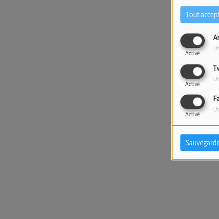
Tout accep
A
Ut
Activé
T
Ut
Activé
F
Ut
Activé
Sauvegarde