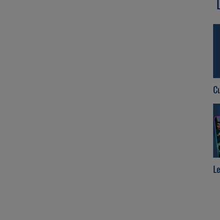
Re-connect
Cu
Le
Débranche