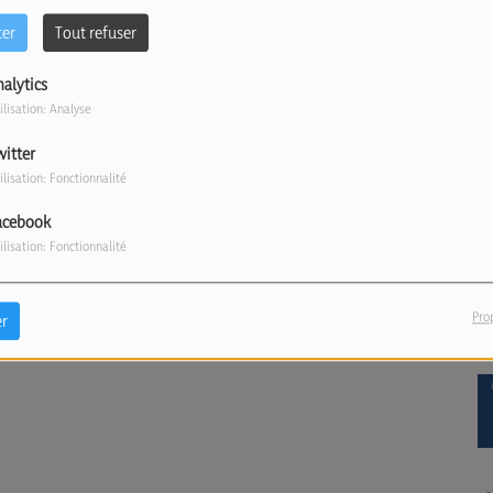
ter
Tout refuser
nalytics
ilisation: Analyse
witter
ilisation: Fonctionnalité
acebook
ilisation: Fonctionnalité
Pro
r