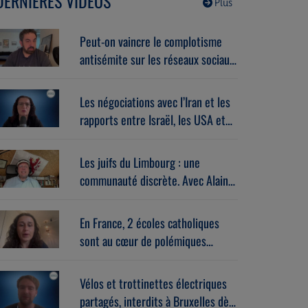
DERNIÈRES VIDÉOS
Plus
Peut-on vaincre le complotisme
antisémite sur les réseaux sociaux
? Avec Stéphane Zibi
(06/08/2026)
Les négociations avec l’Iran et les
rapports entre Israël, les USA et
l’Europe dans la guerre. Avec
Gérard vespierre (06/08/2026)
Les juifs du Limbourg : une
communauté discrète. Avec Alain
Brose (06/08/2026)
En France, 2 écoles catholiques
sont au cœur de polémiques
antisémites. Avec Léa Hanoune
(06/08/2026)
Vélos et trottinettes électriques
partagés, interdits à Bruxelles dès