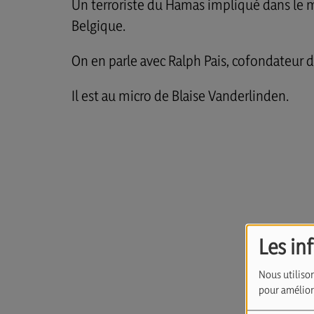
Un terroriste du Hamas impliqué dans le m
Belgique.
On en parle avec Ralph Pais, cofondateur d
Il est au micro de Blaise Vanderlinden.
Les in
Nous utilison
pour améliore