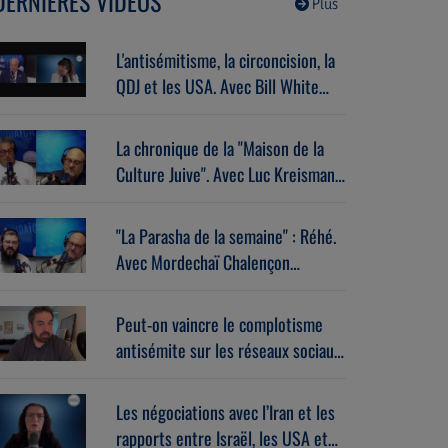
DERNIÈRES VIDÉOS
Plus
L'antisémitisme, la circoncision, la
QDJ et les USA. Avec Bill White
(07/07/2026)
La chronique de la "Maison de la
Culture Juive". Avec Luc Kreisman
(07/07/2026)
"La Parasha de la semaine" : Réhé.
Avec Mordechaï Chalençon
(07/07/2026)
Peut-on vaincre le complotisme
antisémite sur les réseaux sociaux
? Avec Stéphane Zibi
(06/08/2026)
Les négociations avec l’Iran et les
rapports entre Israël, les USA et