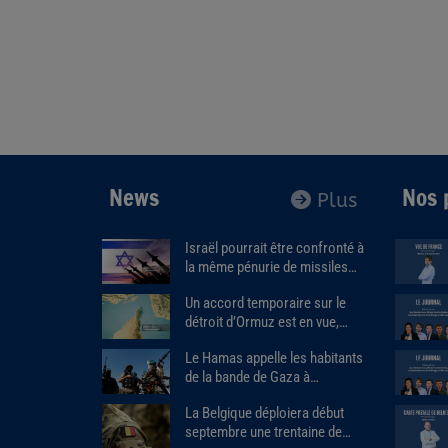
News
Nos 
Plus
Israël pourrait être confronté à
la même pénurie de missiles
que les États-Unis.
Un accord temporaire sur le
détroit d’Ormuz est en vue,
Donald Trump estime que « la
Le Hamas appelle les habitants
guerre prendra bientôt fin ».
de la bande de Gaza à
assassiner les responsables
La Belgique déploiera début
des milices armées soutenues
septembre une trentaine de
par Israël.