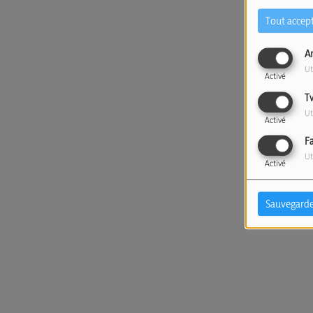
Tout accep
A
Ut
Activé
T
Ut
Activé
F
Ut
Activé
Sauvegarde