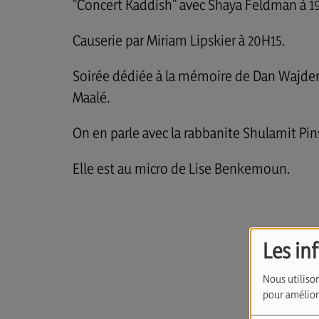
"Concert Kaddish" avec Shaya Feldman à 1
Causerie par Miriam Lipskier à 20H15.
Soirée dédiée à la mémoire de Dan Wajd
Maalé.
On en parle avec la rabbanite Shulamit Pin
Elle est au micro de Lise Benkemoun.
Les in
Nous utilison
pour améliore