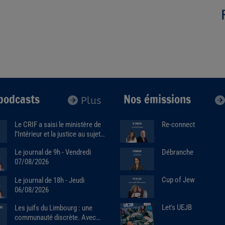
podcasts
Nos émissions
Plus
Le CRIF a saisi le ministère de
Re-connect
l’Intérieur et la justice au sujet
de la marque Sa7ten. Avec
Débranche
Le journal de 9h - Vendredi
Robert Ejnes (07/07/2026)
07/08/2026
Cup of Jew
Le journal de 18h - Jeudi
06/08/2026
Let's UEJB
Les juifs du Limbourg : une
communauté discrète. Avec