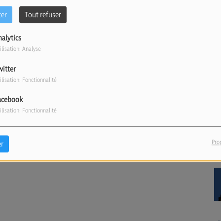
ter
Tout refuser
nalytics
ilisation: Analyse
witter
ilisation: Fonctionnalité
acebook
ilisation: Fonctionnalité
Pro
r