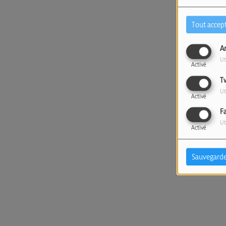
Tout accep
A
Ut
Activé
T
Ut
Activé
F
Ut
Activé
Sauvegarde