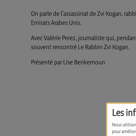
On parle de l’assassinat de Zvi Kogan, r
Emirats Arabes Unis.
Avec Valérie Perez, journaliste qui, pendant
souvent rencontré Le Rabbin Zvi Kogan.
Présenté par Lise Benkemoun
Les in
Nous utilison
pour améliore