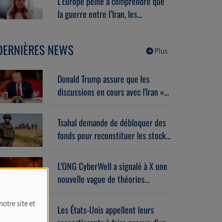
L’Europe peine à comprendre que
la guerre entre l’Iran, les
islamistes et Israël la concerne
déjà. Avec Miri Maman
DERNIÈRES NEWS
(04/08/2026)
Plus
Donald Trump assure que les
discussions en cours avec l'Iran «
se déroulent très bien ».
Tsahal demande de débloquer des
fonds pour reconstituer les stocks
de munitions et d’équipements de
l’armée.
L’ONG CyberWell a signalé à X une
nouvelle vague de théories
complotistes antisémites.
notre site et
Les États-Unis appellent leurs