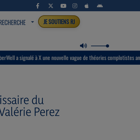
RECHERCHE
JE SOUTIENS RJ
gnalé à X une nouvelle vague de théories complotistes antisémites.
issaire du
alérie Perez