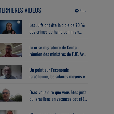
DERNIÈRES VIDÉOS
Plus
Les Juifs ont été la cible de 70 %
des crimes de haine commis à
New-York en juillet 2026. Avec
Sébastien Lévi (05/08/2026)
La crise migratoire de Ceuta :
réunion des ministres de l'UE. Avec
Alberto Toscano (05/08/2026)
Un point sur l’économie
israélienne, les salaires moyens et
la high-tech. Avec Daniel
Guggenheim (05/08/2026)
Osez-vous dire que vous êtes juifs
ou israéliens en vacances cet été ?
Avec Laurent Gahnassia
(05/08/2026)