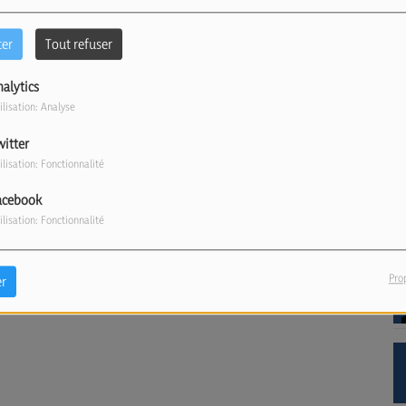
ter
Tout refuser
nalytics
ilisation: Analyse
witter
ilisation: Fonctionnalité
acebook
ilisation: Fonctionnalité
Pro
r