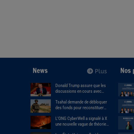
News
Nos 
Plus
Donald Trump assure que les
discussions en cours avec
l'Iran « se déroulent très bien ».
Tsahal demande de débloquer
des fonds pour reconstituer
les stocks de munitions et
L’ONG CyberWell a signalé à X
d’équipements de l’armée.
une nouvelle vague de théories
complotistes antisémites.