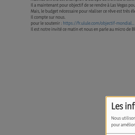
Il a maintenant pour objectif de se rendre à Las Vegas p
Mais, le budget nécessaire pour réaliser ce rêve est très él
Il compte sur nous.
pour le soutenir :
https://fr.ulule.com/objectif-mondial...
Il est notre invité ce matin et nous en parle au micro de 
Les in
Nous utilison
pour améliore