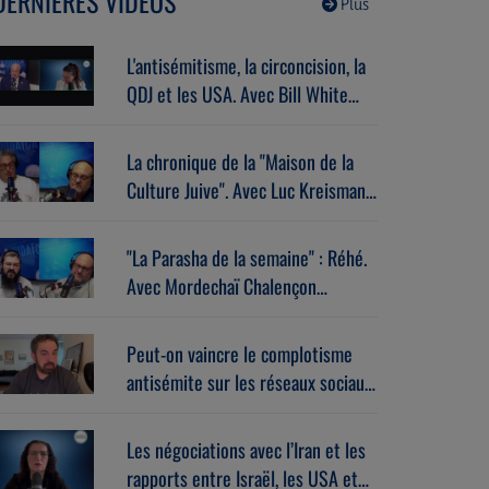
DERNIÈRES VIDÉOS
Plus
L'antisémitisme, la circoncision, la
QDJ et les USA. Avec Bill White
(07/07/2026)
La chronique de la "Maison de la
Culture Juive". Avec Luc Kreisman
(07/07/2026)
"La Parasha de la semaine" : Réhé.
Avec Mordechaï Chalençon
(07/07/2026)
Peut-on vaincre le complotisme
antisémite sur les réseaux sociaux
? Avec Stéphane Zibi
(06/08/2026)
Les négociations avec l’Iran et les
rapports entre Israël, les USA et