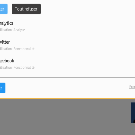
ter
Tout refuser
nalytics
ilisation: Analyse
witter
ilisation: Fonctionnalité
acebook
ilisation: Fonctionnalité
Pro
r