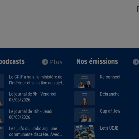
podcasts
Nos émissions
Plus
Le CRIF a saisi le ministère de
Re-connect
l’Intérieur et la justice au sujet
de la marque Sa7ten. Avec
Débranche
Le journal de 9h - Vendredi
Robert Ejnes (07/07/2026)
07/08/2026
Cup of Jew
Le journal de 18h - Jeudi
06/08/2026
Let's UEJB
Les juifs du Limbourg : une
communauté discrète. Avec