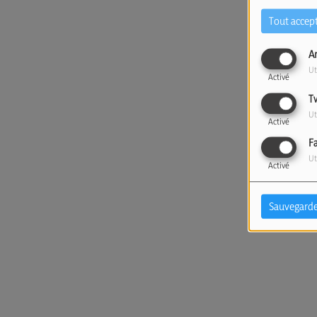
Tout accep
A
Ut
Activé
T
Ut
Activé
F
Ut
Activé
Sauvegarde