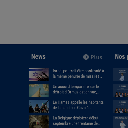
News
Nos 
Plus
Israël pourrait être confronté à
la même pénurie de missiles
que les États-Unis.
Un accord temporaire sur le
détroit d’Ormuz est en vue,
Donald Trump estime que « la
Le Hamas appelle les habitants
guerre prendra bientôt fin ».
de la bande de Gaza à
assassiner les responsables
La Belgique déploiera début
des milices armées soutenues
septembre une trentaine de
par Israël.