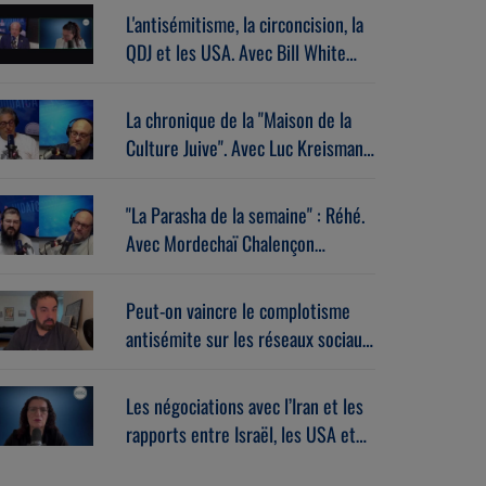
L'antisémitisme, la circoncision, la
QDJ et les USA. Avec Bill White
(07/07/2026)
La chronique de la "Maison de la
Culture Juive". Avec Luc Kreisman
(07/07/2026)
"La Parasha de la semaine" : Réhé.
Avec Mordechaï Chalençon
(07/07/2026)
Peut-on vaincre le complotisme
antisémite sur les réseaux sociaux
? Avec Stéphane Zibi
(06/08/2026)
Les négociations avec l’Iran et les
rapports entre Israël, les USA et
l’Europe dans la guerre. Avec