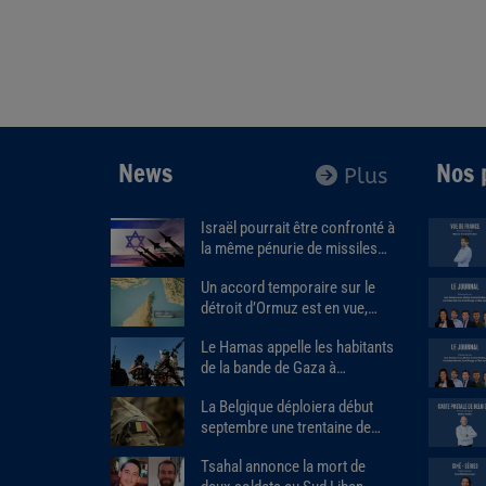
News
Nos 
Plus
Israël pourrait être confronté à
la même pénurie de missiles
que les États-Unis.
Un accord temporaire sur le
détroit d’Ormuz est en vue,
Donald Trump estime que « la
Le Hamas appelle les habitants
guerre prendra bientôt fin ».
de la bande de Gaza à
assassiner les responsables
La Belgique déploiera début
des milices armées soutenues
septembre une trentaine de
par Israël.
militaires au Groenland dans le
Tsahal annonce la mort de
cadre de la nouvelle mission de