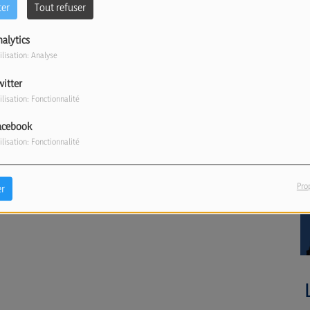
ter
Tout refuser
nalytics
ilisation: Analyse
witter
ilisation: Fonctionnalité
acebook
ilisation: Fonctionnalité
Pro
r