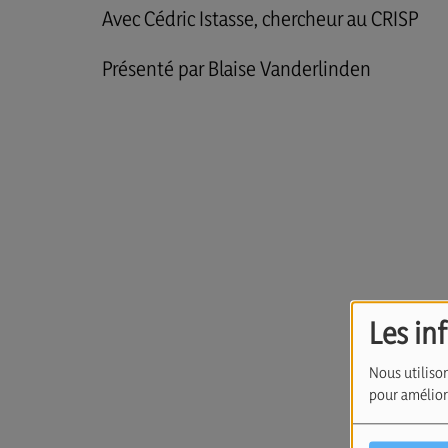
Avec Cédric Istasse, chercheur au CRISP
Présenté par Blaise Vanderlinden
Les in
Nous utilison
pour améliore