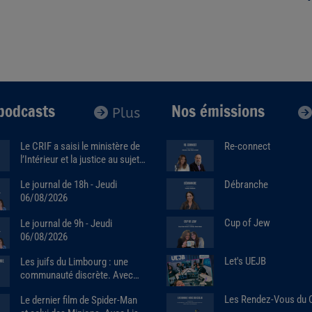
podcasts
Nos émissions
Plus
Le CRIF a saisi le ministère de
Re-connect
l’Intérieur et la justice au sujet
de la marque Sa7ten. Avec
Débranche
Le journal de 18h - Jeudi
Robert Ejnes (07/07/2026)
06/08/2026
Cup of Jew
Le journal de 9h - Jeudi
06/08/2026
Let's UEJB
Les juifs du Limbourg : une
communauté discrète. Avec
Alain Brose (06/08/2026)
Les Rendez-Vous du
Le dernier film de Spider-Man