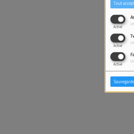
Tout accep
A
Ut
Activé
T
Ut
Activé
F
Ut
Activé
Sauvegarde