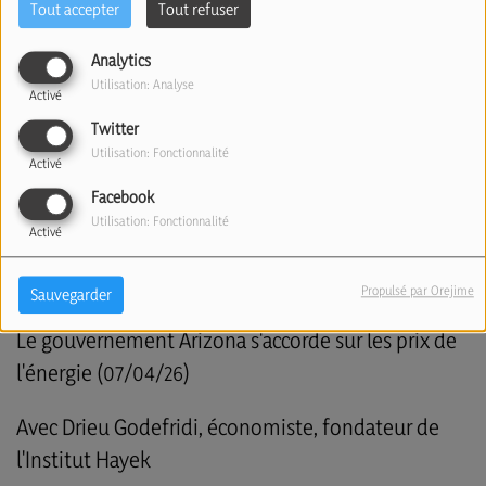
Tout accepter
Tout refuser
Analytics
Utilisation: Analyse
Activé
Twitter
Utilisation: Fonctionnalité
Activé
Facebook
Utilisation: Fonctionnalité
Activé
Propulsé par Orejime
Sauvegarder
Le gouvernement Arizona s'accorde sur les prix de
l'énergie (07/04/26)
Avec Drieu Godefridi,
économiste, fondateur de
l'Institut Hayek