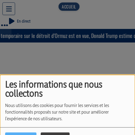
En direct
emporaire sur le détroit d’Ormuz est en vue, Donald Trump estime que
Les informations que nous
Le gouvernement
collectons
Arizona s'accorde sur les
Nous utilisons des cookies pour fournir les services et les
prix de l'énergie
fonctionnalités proposés sur notre site et pour améliorer
(07/04/26)
l'expérience de nos utilisateurs.