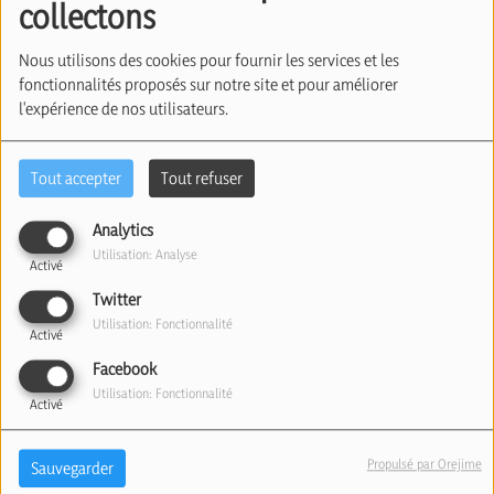
collectons
Pais (05/05/2026)
Nous utilisons des cookies pour fournir les services et les
fonctionnalités proposés sur notre site et pour améliorer
l'expérience de nos utilisateurs.
Tout accepter
Tout refuser
Analytics
Utilisation: Analyse
Activé
Twitter
Utilisation: Fonctionnalité
Activé
Facebook
Utilisation: Fonctionnalité
Activé
L’annonce de la programmation de l’Orchestre
Philharmonique de Munich, dirigée par le chef
Propulsé par Orejime
Sauvegarder