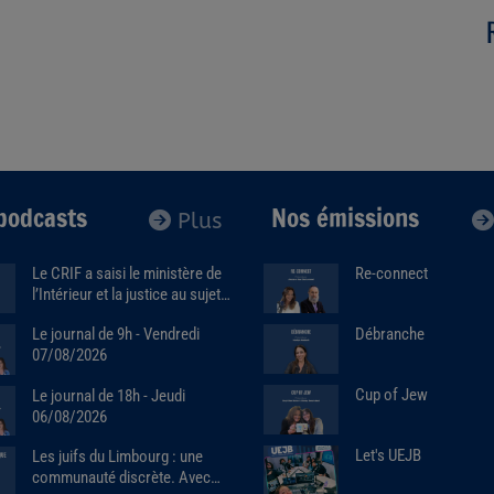
podcasts
Nos émissions
Plus
Le CRIF a saisi le ministère de
Re-connect
l’Intérieur et la justice au sujet
de la marque Sa7ten. Avec
Débranche
Le journal de 9h - Vendredi
Robert Ejnes (07/07/2026)
07/08/2026
Cup of Jew
Le journal de 18h - Jeudi
06/08/2026
Let's UEJB
Les juifs du Limbourg : une
communauté discrète. Avec