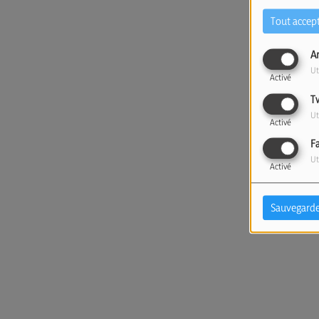
Tout accep
A
Ut
Activé
T
Ut
Activé
F
Ut
Activé
Sauvegarde