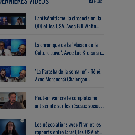
DERNIÈRES VIDÉOS
Plus
L'antisémitisme, la circoncision, la
QDJ et les USA. Avec Bill White
(07/07/2026)
La chronique de la "Maison de la
Culture Juive". Avec Luc Kreisman
(07/07/2026)
"La Parasha de la semaine" : Réhé.
Avec Mordechaï Chalençon
(07/07/2026)
Peut-on vaincre le complotisme
antisémite sur les réseaux sociaux
? Avec Stéphane Zibi
(06/08/2026)
Les négociations avec l’Iran et les
rapports entre Israël, les USA et