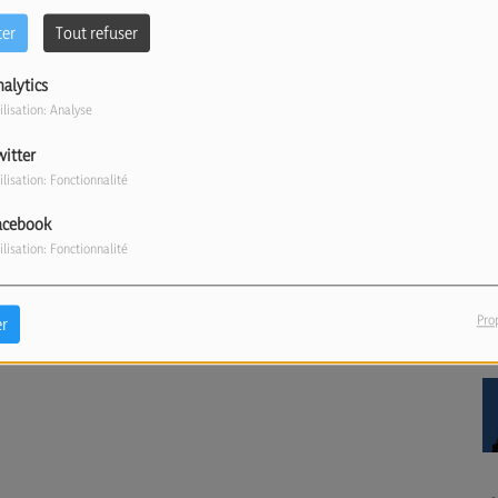
ter
Tout refuser
nalytics
ilisation: Analyse
witter
ilisation: Fonctionnalité
acebook
ilisation: Fonctionnalité
Pro
r