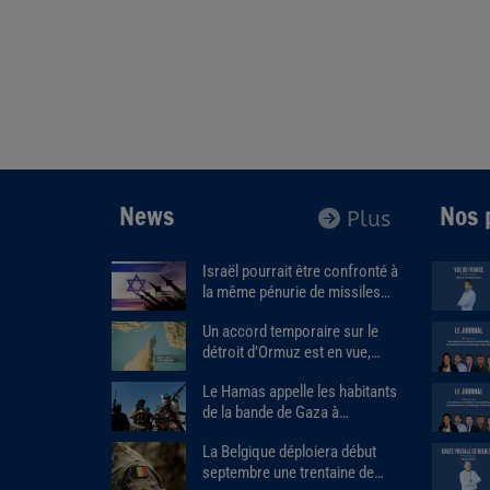
News
Nos 
Plus
Israël pourrait être confronté à
la même pénurie de missiles
que les États-Unis.
Un accord temporaire sur le
détroit d’Ormuz est en vue,
Donald Trump estime que « la
Le Hamas appelle les habitants
guerre prendra bientôt fin ».
de la bande de Gaza à
assassiner les responsables
La Belgique déploiera début
des milices armées soutenues
septembre une trentaine de
par Israël.