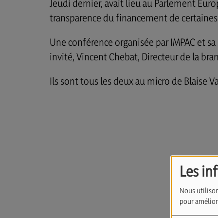
Jeudi dernier, avait lieu au Parlement Eu
transparence du financement de certaine
Une conférence organisée par IMPAC et sa
invité, Vincent Chebat, Directeur de la b
Ils sont tous les deux au micro de Blaise 
Les in
Nous utilison
pour améliore