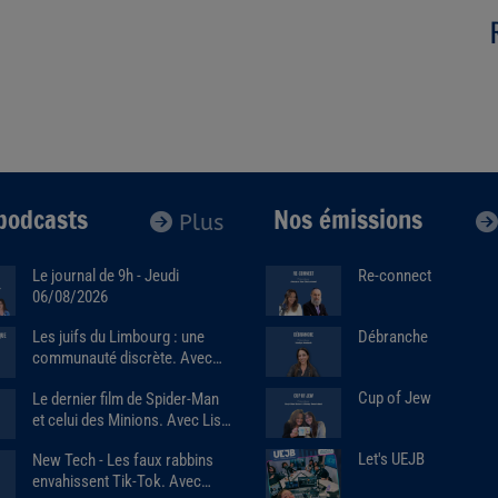
podcasts
Nos émissions
Plus
Le journal de 9h - Jeudi
Re-connect
06/08/2026
Débranche
Les juifs du Limbourg : une
communauté discrète. Avec
Alain Brose (06/08/2026)
Cup of Jew
Le dernier film de Spider-Man
et celui des Minions. Avec Lise
benkemoun.
Let's UEJB
New Tech - Les faux rabbins
envahissent Tik-Tok. Avec