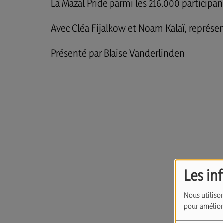
La Mazal Pride parmi les 216.000 participant
Avec
Cléa Fijalkow et
Noam Kalaï, représen
Présenté par Blaise Vanderlinden
Les in
Nous utilison
pour améliore