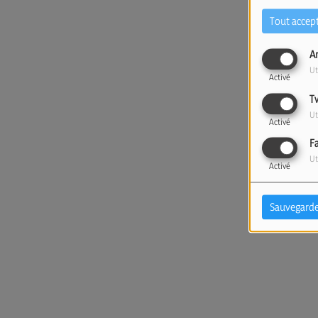
Tout accep
A
Ut
Activé
T
Ut
Activé
F
Ut
Activé
Sauvegarde