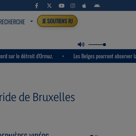
RECHERCHE
JE SOUTIENS RJ
e détroit d'Ormuz.
Les Belges pourront observer la semaine 
ride de Bruxelles