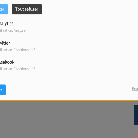
ter
Tout refuser
nalytics
ilisation: Analyse
witter
ilisation: Fonctionnalité
acebook
ilisation: Fonctionnalité
Pro
r