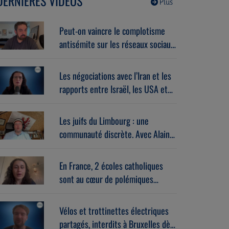
DERNIÈRES VIDÉOS
Plus
Peut-on vaincre le complotisme
antisémite sur les réseaux sociaux
? Avec Stéphane Zibi
(06/08/2026)
Les négociations avec l’Iran et les
rapports entre Israël, les USA et
l’Europe dans la guerre. Avec
Gérard vespierre (06/08/2026)
Les juifs du Limbourg : une
communauté discrète. Avec Alain
Brose (06/08/2026)
En France, 2 écoles catholiques
sont au cœur de polémiques
antisémites. Avec Léa Hanoune
(06/08/2026)
Vélos et trottinettes électriques
partagés, interdits à Bruxelles dès