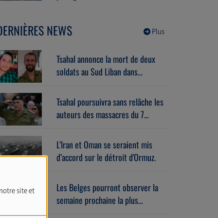
le 1er septembre. Avec Benoît
Godart (06/08/2026)
DERNIÈRES NEWS
Plus
Tsahal annonce la mort de deux
soldats au Sud Liban dans
l’explosion d’un bâtiment piégé.
Tsahal poursuivra sans relâche les
auteurs des massacres du 7
octobre.
L’Iran et Oman se seraient mis
d’accord sur le détroit d'Ormuz.
Les Belges pourront observer la
notre site et
semaine prochaine la plus
importante éclipse solaire de ces