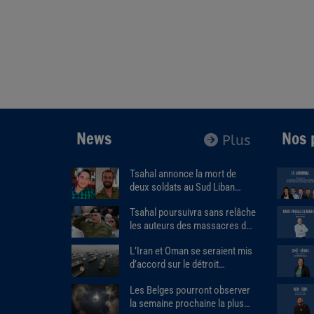
News
Nos 
Plus
Tsahal annonce la mort de
deux soldats au Sud Liban
dans l’explosion d’un bâtiment
Tsahal poursuivra sans relâche
piégé.
les auteurs des massacres du
7 octobre.
L’Iran et Oman se seraient mis
d’accord sur le détroit
d'Ormuz.
Les Belges pourront observer
la semaine prochaine la plus