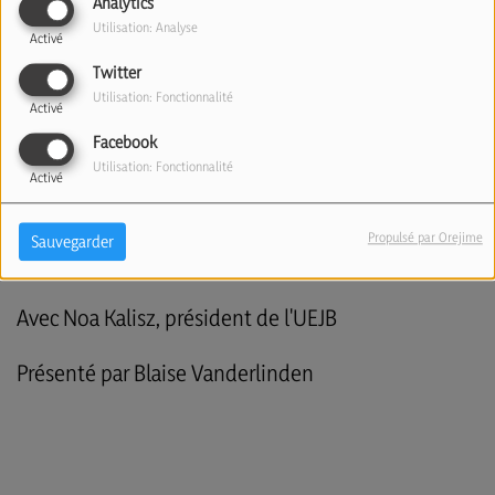
Analytics
Utilisation: Analyse
Activé
Twitter
Utilisation: Fonctionnalité
Activé
Facebook
Utilisation: Fonctionnalité
Activé
Propulsé par Orejime
Sauvegarder
L'UEJB célèbre ses 80 ans (06/04/26)
Avec Noa Kalisz, président de l'UEJB
Présenté par Blaise Vanderlinden