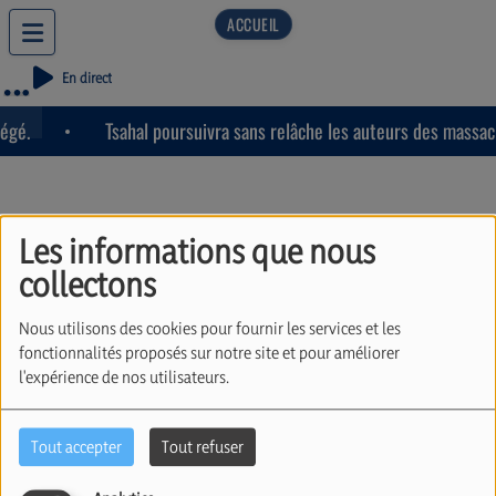
En direct
égé.
Tsahal poursuivra sans relâche les auteurs des massacr
Les informations que nous
collectons
L'UEJB célèbre ses 80
Nous utilisons des cookies pour fournir les services et les
ans (06/04/26)
fonctionnalités proposés sur notre site et pour améliorer
l'expérience de nos utilisateurs.
Tout accepter
Tout refuser