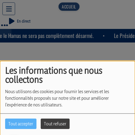
En direct
ue le Hamas ne sera pas complètement désarmé.
Le Présiden
Les informations que nous
collectons
L’importation du conflit
Nous utilisons des cookies pour fournir les services et les
israelo palestinien en
fonctionnalités proposés sur notre site et pour améliorer
l'expérience de nos utilisateurs.
Belgique n’est-il pas
exagéré ? Avec Michel
Tout accepter
Tout refuser
De Maegd (30/09/2025)