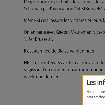
L'exposition de portraits de victimes des a
Schuman par l'association "Life4Brussels"
Même si cela rassure les victimes et leurs f
On en parle avec Gaëtan Meuleman, vice-pr
"Life4Brussels".
Il est au micro de Blaise Vanderlinden.
NB : Cette interview a été réalisée avant l
s'agissait d'un incident dû aux intempérie
week-end dernier.
Les in
Nous utilison
pour améliore