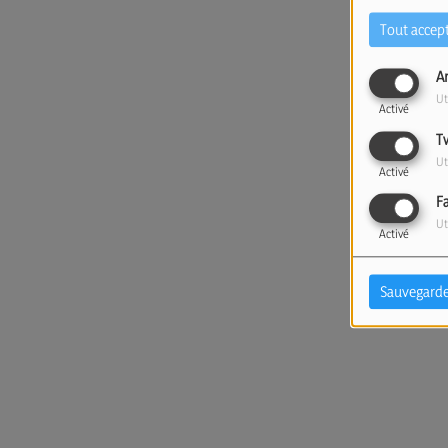
Tout accep
A
Ut
Activé
T
Ut
Activé
F
Ut
Activé
Sauvegarde