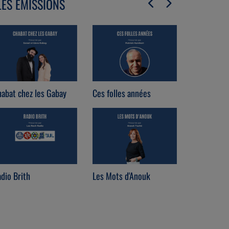
LES ÉMISSIONS
abat chez les Gabay
Ces folles années
Immo Loun
dio Brith
Les Mots d'Anouk
Coach est 