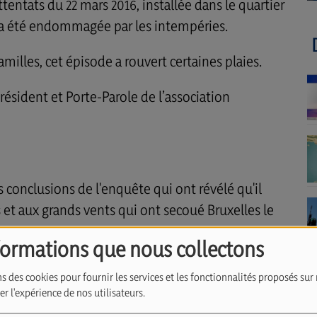
ttentats du 22 mars 2016, installée dans le quartier
, a été endommagée par les intempéries.
amilles, cet épisode a rouvert certaines plaies.
ésident et Porte-Parole de l’association
es conclusions de l'enquête qui ont révélé qu'il
s et aux grands vents qui ont secoué Bruxelles le
formations que nous collectons
s des cookies pour fournir les services et les fonctionnalités proposés sur 
r l'expérience de nos utilisateurs.