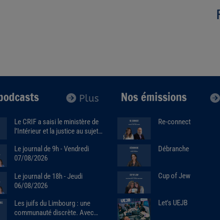
podcasts
Nos émissions
Plus
Le CRIF a saisi le ministère de
Re-connect
l’Intérieur et la justice au sujet
de la marque Sa7ten. Avec
Débranche
Le journal de 9h - Vendredi
Robert Ejnes (07/07/2026)
07/08/2026
Cup of Jew
Le journal de 18h - Jeudi
06/08/2026
Let's UEJB
Les juifs du Limbourg : une
communauté discrète. Avec