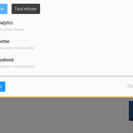
ter
Tout refuser
nalytics
ilisation: Analyse
witter
ilisation: Fonctionnalité
acebook
ilisation: Fonctionnalité
Pro
r