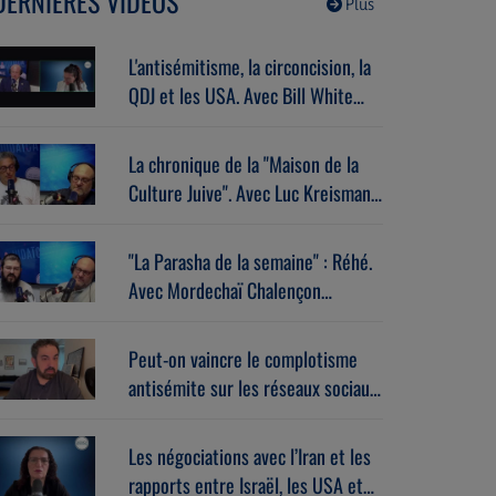
DERNIÈRES VIDÉOS
Plus
L'antisémitisme, la circoncision, la
QDJ et les USA. Avec Bill White
(07/07/2026)
La chronique de la "Maison de la
Culture Juive". Avec Luc Kreisman
(07/07/2026)
"La Parasha de la semaine" : Réhé.
Avec Mordechaï Chalençon
(07/07/2026)
Peut-on vaincre le complotisme
antisémite sur les réseaux sociaux
? Avec Stéphane Zibi
(06/08/2026)
Les négociations avec l’Iran et les
rapports entre Israël, les USA et