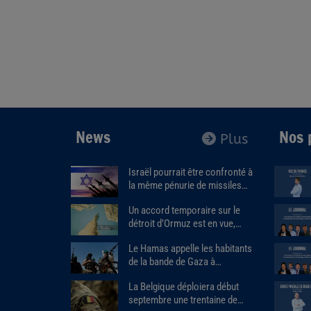
News
Nos 
Plus
Israël pourrait être confronté à
la même pénurie de missiles
que les États-Unis.
Un accord temporaire sur le
détroit d’Ormuz est en vue,
Donald Trump estime que « la
Le Hamas appelle les habitants
guerre prendra bientôt fin ».
de la bande de Gaza à
assassiner les responsables
La Belgique déploiera début
des milices armées soutenues
septembre une trentaine de
par Israël.