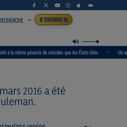
RECHERCHE
JE SOUTIENS RJ
me pénurie de missiles que les États-Unis.
Un accord tempor
 mars 2016 a été
euleman.