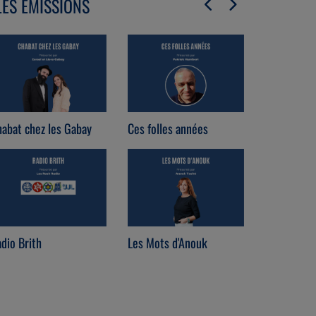
LES ÉMISSIONS
abat chez les Gabay
Ces folles années
Immo Loun
dio Brith
Les Mots d'Anouk
Coach est 