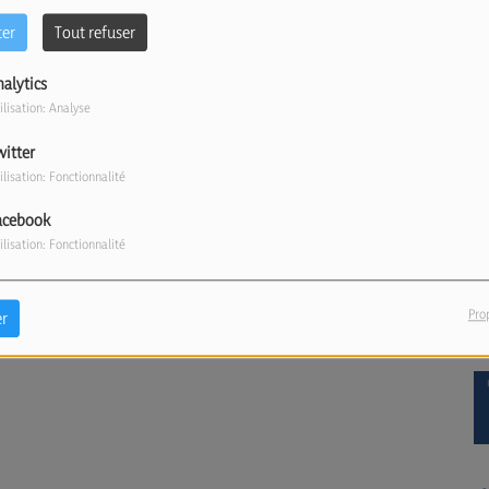
ter
Tout refuser
nalytics
ilisation: Analyse
witter
ilisation: Fonctionnalité
acebook
ilisation: Fonctionnalité
Pro
r