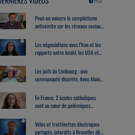
DERNIÈRES VIDÉOS
Plus
Peut-on vaincre le complotisme
antisémite sur les réseaux sociaux
? Avec Stéphane Zibi
(06/08/2026)
Les négociations avec l’Iran et les
rapports entre Israël, les USA et
l’Europe dans la guerre. Avec
Gérard vespierre (06/08/2026)
Les juifs du Limbourg : une
communauté discrète. Avec Alain
Brose (06/08/2026)
En France, 2 écoles catholiques
sont au cœur de polémiques
antisémites. Avec Léa Hanoune
(06/08/2026)
Vélos et trottinettes électriques
partagés, interdits à Bruxelles dès