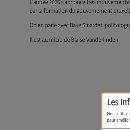
L’année 2026 s’annonce très mouvementée
par la formation du gouvernement bruxello
On en parle avec Dave Sinardet, politologu
Il est au micro de Blaise Vanderlinden.
Les in
Nous utilison
pour améliore