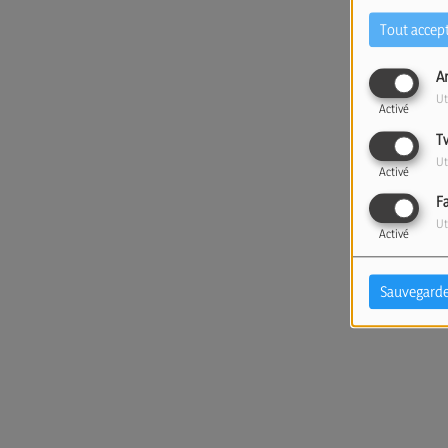
Tout accep
A
Ut
Activé
T
Ut
Activé
F
Ut
Activé
Sauvegarde