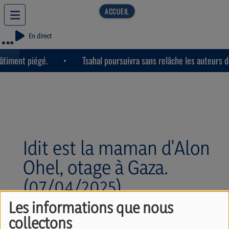
En direct
timent piégé.
Tsahal poursuivra sans relâche les auteurs de
Idit est la maman d'Alon
Ohel, otage à Gaza.
(07/04/2025)
Les informations que nous
collectons