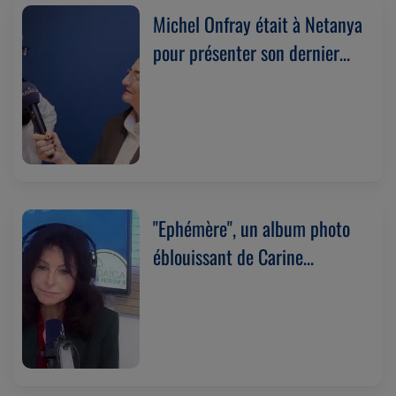
Michel Onfray était à Netanya
pour présenter son dernier
livre : " “L’autre collaboration”
(Plon) (18/03/2025)
"Ephémère", un album photo
éblouissant de Carine
Doutrelepont. (18/03/2025)