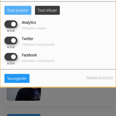
Michel), le nouveau roman de
Tout accepter
Tout refuser
Stéphanie Janicot.
Analytics
(26/03/2025)
Utilisation: Analyse
Activé
Twitter
Utilisation: Fonctionnalité
Activé
Facebook
“Femmes iraniennes,
Utilisation: Fonctionnalité
Activé
évolution ou révolution”, le
nouveau livre de Firouzeh
Propulsé par Orejime
Sauvegarder
Nahavandy. (25/03/2025)