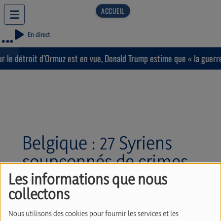
En direct
 le détroit d’Ormuz est en vue, Donald Trump estime que « la guerre 
Belgique : 27 Syriens
soupçonnés de crimes
de guerre au service du
Les informations que nous
collectons
régime Assad. Avec
Claude Moniquet
Nous utilisons des cookies pour fournir les services et les