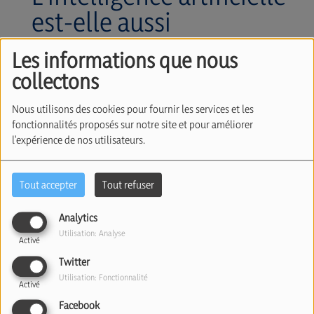
est-elle aussi
dangereuse que le
Les informations que nous
pensent ses créateurs ?
collectons
Avec Albert Guigui
Nous utilisons des cookies pour fournir les services et les
(25/06/2025)
fonctionnalités proposés sur notre site et pour améliorer
l'expérience de nos utilisateurs.
Tout accepter
Tout refuser
Analytics
Utilisation: Analyse
Activé
Twitter
Utilisation: Fonctionnalité
Activé
25 juin 2025
Facebook