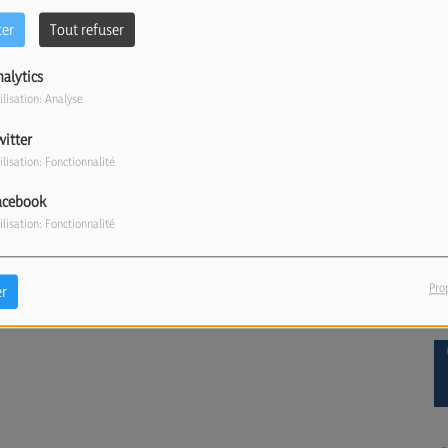
ter
Tout refuser
nalytics
ilisation: Analyse
witter
ilisation: Fonctionnalité
acebook
ilisation: Fonctionnalité
Pro
r