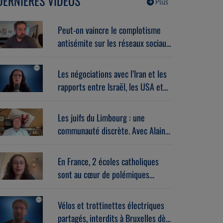
DERNIÈRES VIDÉOS
Plus
Peut-on vaincre le complotisme
antisémite sur les réseaux sociaux
? Avec Stéphane Zibi
(06/08/2026)
Les négociations avec l’Iran et les
rapports entre Israël, les USA et
l’Europe dans la guerre. Avec
Gérard vespierre (06/08/2026)
Les juifs du Limbourg : une
communauté discrète. Avec Alain
Brose (06/08/2026)
En France, 2 écoles catholiques
sont au cœur de polémiques
antisémites. Avec Léa Hanoune
(06/08/2026)
Vélos et trottinettes électriques
partagés, interdits à Bruxelles dès