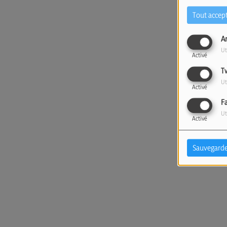
Tout accep
A
Ut
Activé
T
Ut
Activé
F
Ut
Activé
Sauvegarde