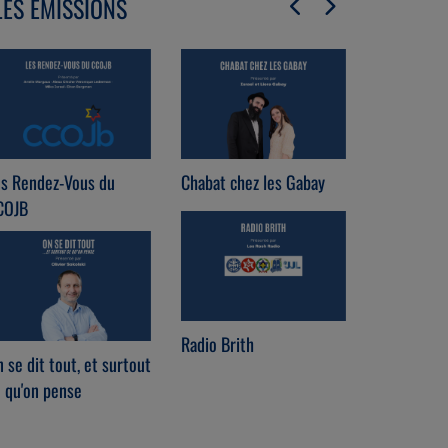
LES ÉMISSIONS
es Rendez-Vous du
Chabat chez les Gabay
Ces folles
COJB
Radio Brith
Les Mots d
 se dit tout, et surtout
 qu'on pense