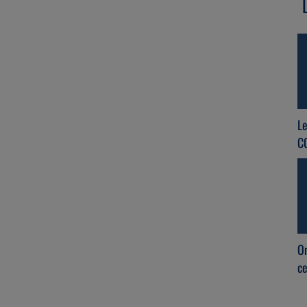
Re-connect
Cup of Jew
L
C
Let's UEJB
Débranche
On
ce