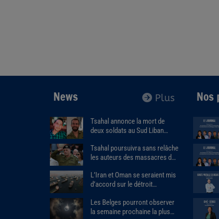
News
Nos 
Plus
Tsahal annonce la mort de
deux soldats au Sud Liban
dans l’explosion d’un bâtiment
Tsahal poursuivra sans relâche
piégé.
les auteurs des massacres du
7 octobre.
L’Iran et Oman se seraient mis
d’accord sur le détroit
d'Ormuz.
Les Belges pourront observer
la semaine prochaine la plus