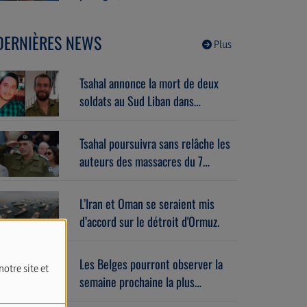
le 1er septembre. Avec Benoît
Godart (06/08/2026)
DERNIÈRES NEWS
Plus
Tsahal annonce la mort de deux
soldats au Sud Liban dans
l’explosion d’un bâtiment piégé.
Tsahal poursuivra sans relâche les
auteurs des massacres du 7
octobre.
L’Iran et Oman se seraient mis
d’accord sur le détroit d'Ormuz.
Les Belges pourront observer la
notre site et
semaine prochaine la plus
importante éclipse solaire de ces