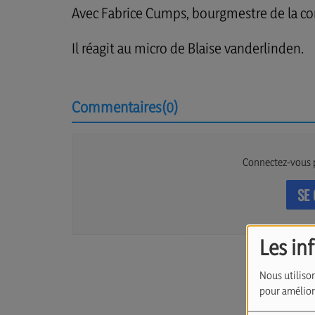
Avec Fabrice Cumps, bourgmestre de la c
Il réagit au micro de Blaise vanderlinden.
Commentaires(0)
Connectez-vous 
SE
Les in
Nous utilison
pour améliore