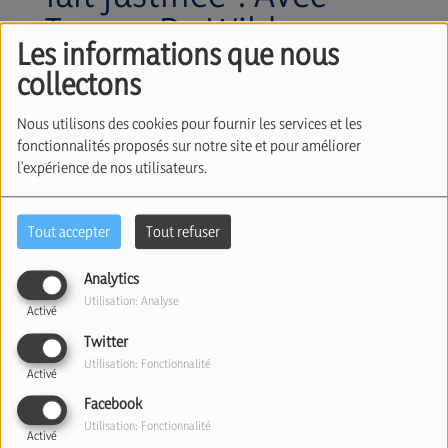
Tanguy De Wilde
Les informations que nous
d’Estmael (04/03/2026)
collectons
Nous utilisons des cookies pour fournir les services et les
fonctionnalités proposés sur notre site et pour améliorer
l'expérience de nos utilisateurs.
Tout accepter
Tout refuser
Analytics
Utilisation: Analyse
Activé
04 mars 2026
Twitter
Écouter le podcast
Télécharger le podcast
Utilisation: Fonctionnalité
Activé
Theo Francken, le ministre de la Défense belge, a
Facebook
Utilisation: Fonctionnalité
déclaré hier que l'attaque des États-Unis et d'Israël
Activé