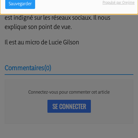
Propulsé par Orejime
Sauvegarder
Georges Dallemagne, ex-député “Les Engagés” s'en
est indigné sur les réseaux sociaux. Il nous
explique son point de vue.
Il est au micro de Lucie Gilson
Commentaires(0)
Connectez-vous pour commenter cet article
SE CONNECTER