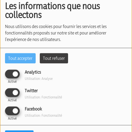
Les informations que nous
(03/04/2025)
collectons
Nous utilisons des cookies pour fournir les services et les
fonctionnalités proposés sur notre site et pour améliorer
l'expérience de nos utilisateurs.
Tout accepter
Tout refuser
Analytics
Utilisation: Analyse
03 avril 2025
Activé
Twitter
Écouter le podcast
Télécharger le podcast
Utilisation: Fonctionnalité
Activé
Le mouvement "Ecoloj" a invité la députée LFI
Facebook
Rima Hassan, condamnée plusieurs fois pour
Utilisation: Fonctionnalité
Activé
apologie du terrorisme, à une journée de débats.