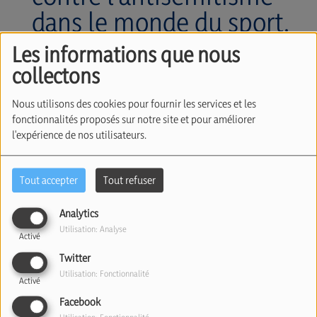
dans le monde du sport.
Avec Jacques
Les informations que nous
Lichtenstein
collectons
(01/06/2026)
Nous utilisons des cookies pour fournir les services et les
fonctionnalités proposés sur notre site et pour améliorer
l'expérience de nos utilisateurs.
Tout accepter
Tout refuser
Analytics
Utilisation: Analyse
Activé
Twitter
Utilisation: Fonctionnalité
01 juin 2026
Activé
Facebook
Écouter le podcast
Télécharger le podcast