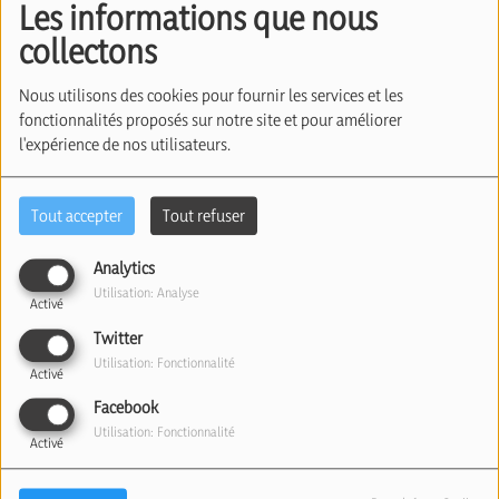
Les informations que nous
collectons
Nous utilisons des cookies pour fournir les services et les
fonctionnalités proposés sur notre site et pour améliorer
l'expérience de nos utilisateurs.
Tout accepter
Tout refuser
27 février 2025
Analytics
Utilisation: Analyse
Activé
Écouter le podcast
Télécharger le podcast
Twitter
Une étude publiée par "l’institut Jonathas",
Utilisation: Fonctionnalité
Activé
commandée par le "Bnai Brith international",
Facebook
revient sur la dynamique antisioniste présente sur
Utilisation: Fonctionnalité
Activé
les campus des universités belges.