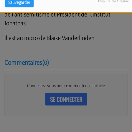
Propulsé par Orejime
Sauvegarder
On en parle avec Joël Kotek, historien, spécialiste
de l’antisémitisme et Président de "l'Institut
Jonathas".
Il est au micro de Blaise Vanderlinden
Commentaires(0)
Connectez-vous pour commenter cet article
SE CONNECTER