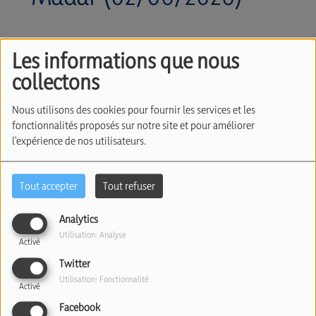
Les informations que nous
collectons
Nous utilisons des cookies pour fournir les services et les
fonctionnalités proposés sur notre site et pour améliorer
l'expérience de nos utilisateurs.
02 juin 2026
Tout accepter
Tout refuser
Écouter le podcast
Télécharger le podcast
Analytics
L’Union Européenne prend à nouveau des
Utilisation: Analyse
Activé
sanctions contre des hauts responsables du Hamas
Twitter
et, dans le même temps, contre des organisations
Utilisation: Fonctionnalité
Activé
ou des habitants basés en Judée-Samarie.
Facebook