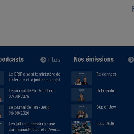
podcasts
Nos émissions
Plus
Le CRIF a saisi le ministère de
Re-connect
l’Intérieur et la justice au sujet
de la marque Sa7ten. Avec
Débranche
Le journal de 9h - Vendredi
Robert Ejnes (07/07/2026)
07/08/2026
Cup of Jew
Le journal de 18h - Jeudi
06/08/2026
Let's UEJB
Les juifs du Limbourg : une
communauté discrète. Avec