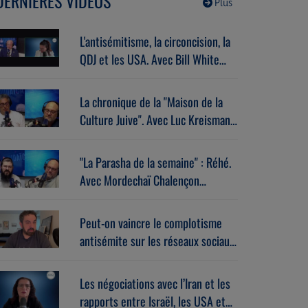
DERNIÈRES VIDÉOS
Plus
L'antisémitisme, la circoncision, la
QDJ et les USA. Avec Bill White
(07/07/2026)
La chronique de la "Maison de la
Culture Juive". Avec Luc Kreisman
(07/07/2026)
"La Parasha de la semaine" : Réhé.
Avec Mordechaï Chalençon
(07/07/2026)
Peut-on vaincre le complotisme
antisémite sur les réseaux sociaux
? Avec Stéphane Zibi
(06/08/2026)
Les négociations avec l’Iran et les
rapports entre Israël, les USA et