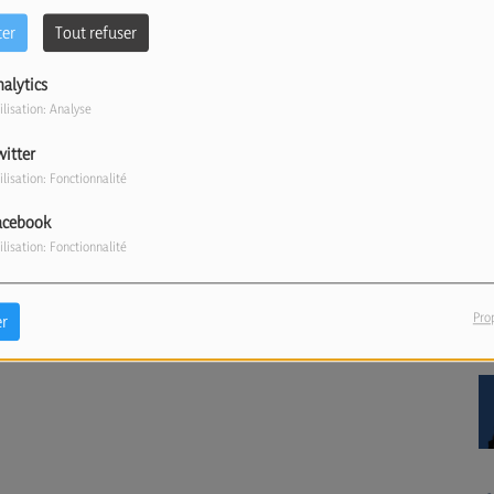
ter
Tout refuser
nalytics
ilisation: Analyse
witter
ilisation: Fonctionnalité
acebook
ilisation: Fonctionnalité
Pro
r