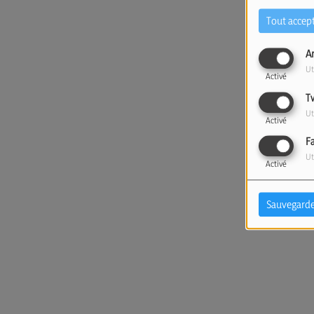
Tout accep
A
Ut
Activé
T
Ut
Activé
F
Ut
Activé
Sauvegarde