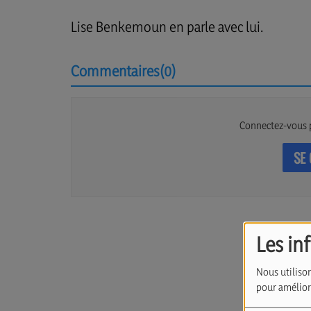
Lise Benkemoun en parle avec lui.
Commentaires(0)
Connectez-vous 
SE
Les in
Nous utilison
pour améliore