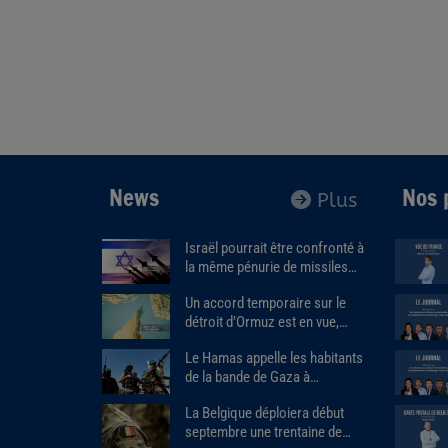
News
Nos 
Plus
Israël pourrait être confronté à
la même pénurie de missiles
que les États-Unis.
Un accord temporaire sur le
détroit d’Ormuz est en vue,
Donald Trump estime que « la
Le Hamas appelle les habitants
guerre prendra bientôt fin ».
de la bande de Gaza à
assassiner les responsables
La Belgique déploiera début
des milices armées soutenues
septembre une trentaine de
par Israël.