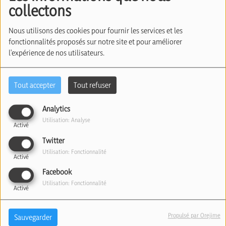
collectons
Nous utilisons des cookies pour fournir les services et les
fonctionnalités proposés sur notre site et pour améliorer
l'expérience de nos utilisateurs.
Tout accepter
Tout refuser
Analytics
20 août 2025
Utilisation: Analyse
Activé
Écouter le podcast
Télécharger le podcast
Twitter
Utilisation: Fonctionnalité
Activé
Menaces et agression antisémite à Anvers le week-
Facebook
end dernier.
Utilisation: Fonctionnalité
Activé
Joël Geimener, propriétaire de la brasserie "Den
Propulsé par Orejime
Sauvegarder
artist" à Anvers, a été victime de menaces et