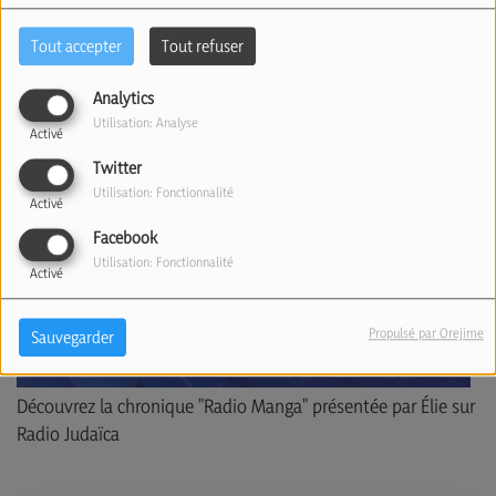
Tout accepter
Tout refuser
Analytics
Utilisation: Analyse
Activé
Twitter
Utilisation: Fonctionnalité
Activé
Facebook
Utilisation: Fonctionnalité
Activé
Propulsé par Orejime
Sauvegarder
Découvrez la chronique "Radio Manga" présentée par Élie sur
Radio Judaïca