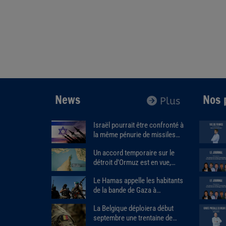
News
Nos 
Plus
Israël pourrait être confronté à
la même pénurie de missiles
que les États-Unis.
Un accord temporaire sur le
détroit d’Ormuz est en vue,
Donald Trump estime que « la
Le Hamas appelle les habitants
guerre prendra bientôt fin ».
de la bande de Gaza à
assassiner les responsables
La Belgique déploiera début
des milices armées soutenues
septembre une trentaine de
par Israël.