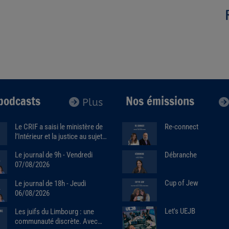
podcasts
Nos émissions
Plus
Le CRIF a saisi le ministère de
Re-connect
l’Intérieur et la justice au sujet
de la marque Sa7ten. Avec
Débranche
Le journal de 9h - Vendredi
Robert Ejnes (07/07/2026)
07/08/2026
Cup of Jew
Le journal de 18h - Jeudi
06/08/2026
Let's UEJB
Les juifs du Limbourg : une
communauté discrète. Avec