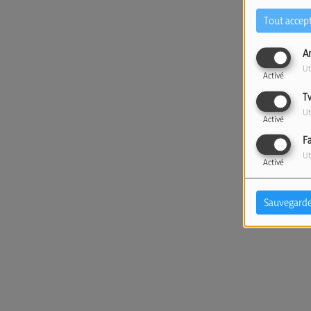
Tout accep
A
Ut
Activé
T
Ut
Activé
F
Ut
Activé
Sauvegarde