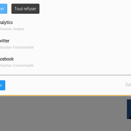
ter
Tout refuser
nalytics
ilisation: Analyse
witter
ilisation: Fonctionnalité
acebook
ilisation: Fonctionnalité
Pro
r