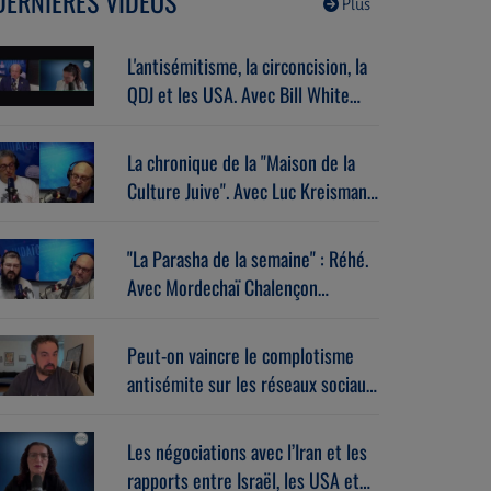
DERNIÈRES VIDÉOS
Plus
L'antisémitisme, la circoncision, la
QDJ et les USA. Avec Bill White
(07/07/2026)
La chronique de la "Maison de la
Culture Juive". Avec Luc Kreisman
(07/07/2026)
"La Parasha de la semaine" : Réhé.
Avec Mordechaï Chalençon
(07/07/2026)
Peut-on vaincre le complotisme
antisémite sur les réseaux sociaux
? Avec Stéphane Zibi
(06/08/2026)
Les négociations avec l’Iran et les
rapports entre Israël, les USA et