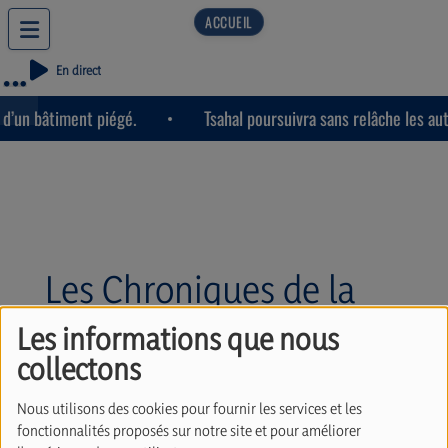
En direct
d’un bâtiment piégé.
Tsahal poursuivra sans relâche les aut
Les Chroniques de la
Matinale
Les informations que nous
collectons
Nous utilisons des cookies pour fournir les services et les
fonctionnalités proposés sur notre site et pour améliorer