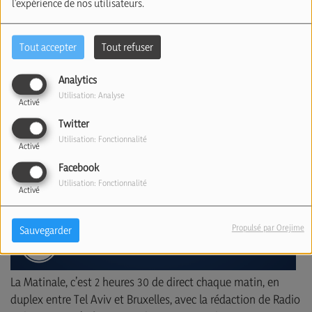
l'expérience de nos utilisateurs.
Tout accepter
Tout refuser
Analytics
Utilisation: Analyse
Activé
Twitter
Utilisation: Fonctionnalité
Activé
Facebook
Utilisation: Fonctionnalité
Activé
Propulsé par Orejime
Sauvegarder
La Matinale, c’est 2 heures 30 de direct chaque matin, en
duplex entre Tel Aviv et Bruxelles, avec la rédaction de Radio