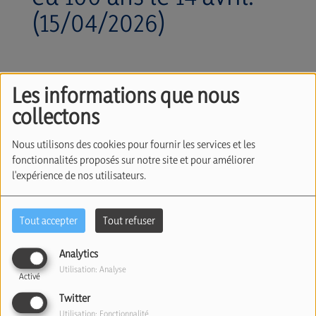
(15/04/2026)
Les informations que nous
collectons
Nous utilisons des cookies pour fournir les services et les
fonctionnalités proposés sur notre site et pour améliorer
l'expérience de nos utilisateurs.
15 avril 2026
Tout accepter
Tout refuser
Écouter le podcast
Télécharger le podcast
Analytics
Hier, à la commune de Forest, une cérémonie avait
Utilisation: Analyse
lieu pour Yom Hashoah.
Hasard du calendrier, cela
Activé
tombait le jour où Henri Kichka, survivant de la
Twitter
Utilisation: Fonctionnalité