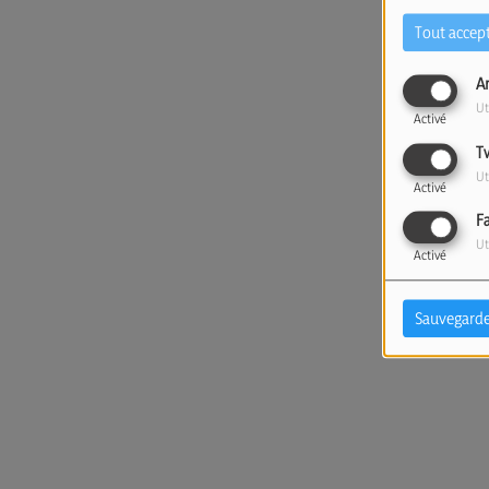
Tout accep
A
Ut
Activé
T
Ut
Activé
F
Ut
Activé
Sauvegarde