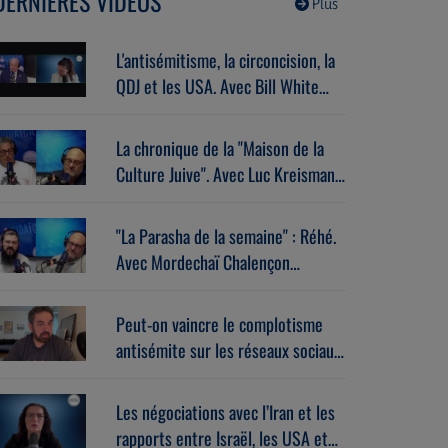
DERNIÈRES VIDÉOS
Plus
L'antisémitisme, la circoncision, la
QDJ et les USA. Avec Bill White
(07/07/2026)
La chronique de la "Maison de la
Culture Juive". Avec Luc Kreisman
(07/07/2026)
"La Parasha de la semaine" : Réhé.
Avec Mordechaï Chalençon
(07/07/2026)
Peut-on vaincre le complotisme
antisémite sur les réseaux sociaux
? Avec Stéphane Zibi
(06/08/2026)
Les négociations avec l’Iran et les
rapports entre Israël, les USA et