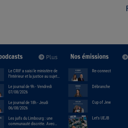
podcasts
Nos émissions
Plus
Le CRIF a saisi le ministère de
Re-connect
l’Intérieur et la justice au sujet
de la marque Sa7ten. Avec
Débranche
Le journal de 9h - Vendredi
Robert Ejnes (07/07/2026)
07/08/2026
Cup of Jew
Le journal de 18h - Jeudi
06/08/2026
Let's UEJB
Les juifs du Limbourg : une
communauté discrète. Avec