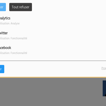
ter
Tout refuser
nalytics
ilisation: Analyse
witter
ilisation: Fonctionnalité
acebook
ilisation: Fonctionnalité
Pro
r