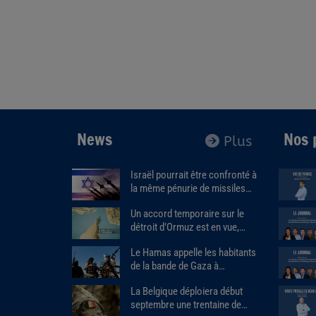
News
Nos 
Plus
Israël pourrait être confronté à
la même pénurie de missiles
que les États-Unis.
Un accord temporaire sur le
détroit d’Ormuz est en vue,
Donald Trump estime que « la
Le Hamas appelle les habitants
guerre prendra bientôt fin ».
de la bande de Gaza à
assassiner les responsables
La Belgique déploiera début
des milices armées soutenues
septembre une trentaine de
par Israël.