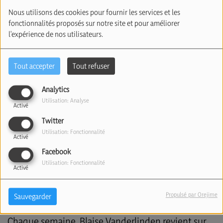
(11/11/2025)
Nous utilisons des cookies pour fournir les services et les
fonctionnalités proposés sur notre site et pour améliorer
l'expérience de nos utilisateurs.
Tout accepter
Tout refuser
Analytics
Utilisation: Analyse
Activé
Twitter
Utilisation: Fonctionnalité
Activé
11 novembre 2025
Facebook
Écouter le podcast
Télécharger le podcast
Utilisation: Fonctionnalité
Activé
La nuit de Cristal dans la nuit du 9 au 10 novembre
1938.
Propulsé par Orejime
Sauvegarder
Chaque semaine, Blaise Vanderlinden revient sur