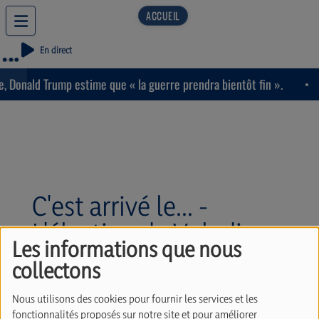
En direct
 Donald Trump estime que « la guerre prendra bientôt fin ».
C'est arrivé le... -
L'élection de Volodimyr
Les informations que nous
Zelensky le 20 mai 2019.
collectons
(20/05/2025)
Nous utilisons des cookies pour fournir les services et les
fonctionnalités proposés sur notre site et pour améliorer