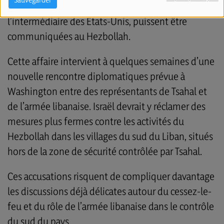
informations transmises à l’armée libanaise par
l’intermédiaire des États-Unis, puissent être
communiquées au Hezbollah.
Cette affaire intervient à quelques semaines d’une
nouvelle rencontre diplomatiques prévue à
Washington entre des représentants de Tsahal et
de l’armée libanaise. Israël devrait y réclamer des
mesures plus fermes contre les activités du
Hezbollah dans les villages du sud du Liban, situés
hors de la zone de sécurité contrôlée par Tsahal.
Ces accusations risquent de compliquer davantage
les discussions déjà délicates autour du cessez-le-
feu et du rôle de l’armée libanaise dans le contrôle
du sud du pays.