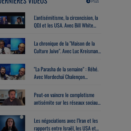
DERNIÈRES VIDÉOS
Plus
L'antisémitisme, la circoncision, la
QDJ et les USA. Avec Bill White
(07/07/2026)
La chronique de la "Maison de la
Culture Juive". Avec Luc Kreisman
(07/07/2026)
"La Parasha de la semaine" : Réhé.
Avec Mordechaï Chalençon
(07/07/2026)
Peut-on vaincre le complotisme
antisémite sur les réseaux sociaux
? Avec Stéphane Zibi
(06/08/2026)
Les négociations avec l’Iran et les
rapports entre Israël, les USA et