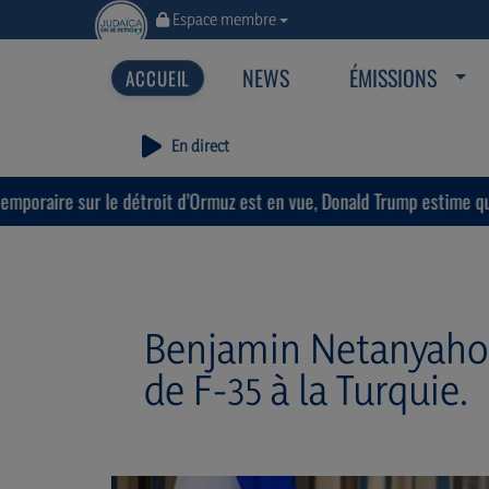
Espace membre
NEWS
ÉMISSIONS
En direct
troit d’Ormuz est en vue, Donald Trump estime que « la guerre prendr
Benjamin Netanyahou
de F-35 à la Turquie.