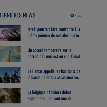
l’Europe dans la guerre. Avec
Gérard vespierre (06/08/2026)
DERNIÈRES NEWS
Plus
Israël pourrait être confronté à la
même pénurie de missiles que les
États-Unis.
Un accord temporaire sur le
détroit d’Ormuz est en vue, Donald
Trump estime que « la guerre
prendra bientôt fin ».
Le Hamas appelle les habitants de
la bande de Gaza à assassiner les
responsables des milices armées
soutenues par Israël.
La Belgique déploiera début
septembre une trentaine de
militaires au Groenland dans le