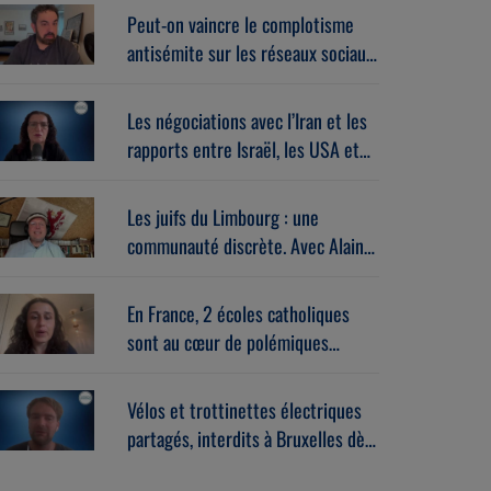
Peut-on vaincre le complotisme
antisémite sur les réseaux sociaux
? Avec Stéphane Zibi
(06/08/2026)
Les négociations avec l’Iran et les
rapports entre Israël, les USA et
l’Europe dans la guerre. Avec
Gérard vespierre (06/08/2026)
Les juifs du Limbourg : une
communauté discrète. Avec Alain
Brose (06/08/2026)
En France, 2 écoles catholiques
sont au cœur de polémiques
antisémites. Avec Léa Hanoune
(06/08/2026)
Vélos et trottinettes électriques
partagés, interdits à Bruxelles dès
le 1er septembre. Avec Benoît