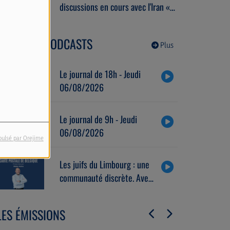
discussions en cours avec l'Iran «
se déroulent très bien ».
DERNIERS PODCASTS
Plus
Le journal de 18h - Jeudi
06/08/2026
Le journal de 9h - Jeudi
06/08/2026
pulsé par Orejime
Les juifs du Limbourg : une
communauté discrète. Avec
Alain Brose (06/08/2026)
LES ÉMISSIONS