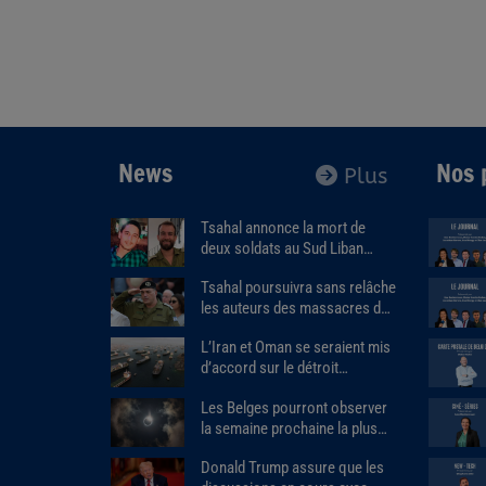
News
Nos 
Plus
Tsahal annonce la mort de
deux soldats au Sud Liban
dans l’explosion d’un bâtiment
Tsahal poursuivra sans relâche
piégé.
les auteurs des massacres du
7 octobre.
L’Iran et Oman se seraient mis
d’accord sur le détroit
d'Ormuz.
Les Belges pourront observer
la semaine prochaine la plus
importante éclipse solaire de
Donald Trump assure que les
ces 27 dernières années.