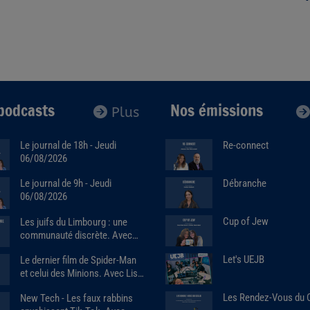
podcasts
Nos émissions
Plus
Le journal de 18h - Jeudi
Re-connect
06/08/2026
Débranche
Le journal de 9h - Jeudi
06/08/2026
Cup of Jew
Les juifs du Limbourg : une
communauté discrète. Avec
Alain Brose (06/08/2026)
Let's UEJB
Le dernier film de Spider-Man
et celui des Minions. Avec Lise
benkemoun.
Les Rendez-Vous du
New Tech - Les faux rabbins