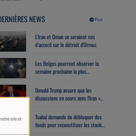
islamistes et Israël la concerne
déjà. Avec Miri Maman
DERNIÈRES NEWS
(04/08/2026)
Plus
L’Iran et Oman se seraient mis
d’accord sur le détroit d'Ormuz.
Les Belges pourront observer la
semaine prochaine la plus
importante éclipse solaire de ces
27 dernières années.
Donald Trump assure que les
discussions en cours avec l'Iran «
se déroulent très bien ».
Tsahal demande de débloquer des
notre site et
fonds pour reconstituer les stocks
de munitions et d’équipements de