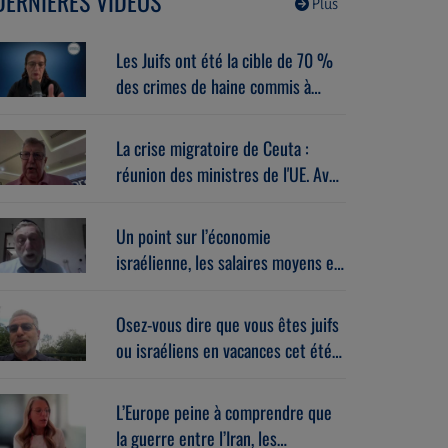
DERNIÈRES VIDÉOS
Plus
Les Juifs ont été la cible de 70 %
des crimes de haine commis à
New-York en juillet 2026. Avec
Sébastien Lévi (05/08/2026)
La crise migratoire de Ceuta :
réunion des ministres de l'UE. Avec
Alberto Toscano (05/08/2026)
Un point sur l’économie
israélienne, les salaires moyens et
la high-tech. Avec Daniel
Guggenheim (05/08/2026)
Osez-vous dire que vous êtes juifs
ou israéliens en vacances cet été ?
Avec Laurent Gahnassia
(05/08/2026)
L’Europe peine à comprendre que
la guerre entre l’Iran, les