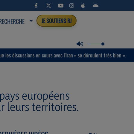
RECHERCHE
JE SOUTIENS RJ
ns en cours avec l'Iran « se déroulent très bien ».
Tsahal 
s pays européens
 leurs territoires.