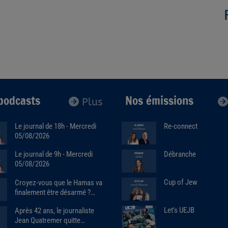
podcasts
Nos émissions
Plus
Le journal de 18h - Mercredi
Re-connect
05/08/2026
Débranche
Le journal de 9h - Mercredi
05/08/2026
Cup of Jew
Croyez-vous que le Hamas va
finalement être désarmé ?
Avec Raphaël Jerusalmy
Let's UEJB
Après 42 ans, le journaliste
(04/08/2026)
Jean Quatremer quitte