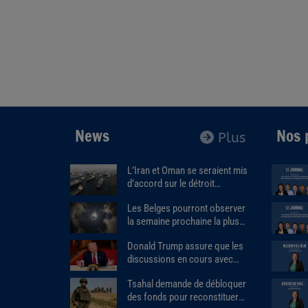
News
Nos 
Plus
L’Iran et Oman se seraient mis
d’accord sur le détroit
d'Ormuz.
Les Belges pourront observer
la semaine prochaine la plus
importante éclipse solaire de
Donald Trump assure que les
ces 27 dernières années.
discussions en cours avec
l'Iran « se déroulent très bien ».
Tsahal demande de débloquer
des fonds pour reconstituer