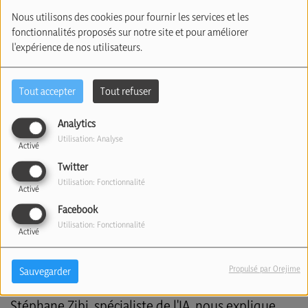
(09/10/2025)
Nous utilisons des cookies pour fournir les services et les
fonctionnalités proposés sur notre site et pour améliorer
l'expérience de nos utilisateurs.
Tout accepter
Tout refuser
Analytics
Utilisation: Analyse
Activé
Twitter
Utilisation: Fonctionnalité
Activé
09 octobre 2025
Facebook
Écouter le podcast
Télécharger le podcast
Utilisation: Fonctionnalité
Activé
ChatGPT devient le nouvel App Store : la révolution
des Mini Apps commence !
Propulsé par Orejime
Sauvegarder
Stéphane Zibi, spécialiste de l'IA, nous explique