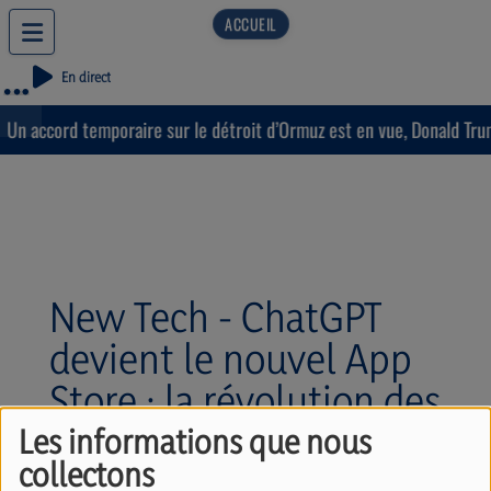
En direct
Un accord temporaire sur le détroit d’Ormuz est en vue, Donald Trump
New Tech - ChatGPT
devient le nouvel App
Store : la révolution des
Mini Apps commence !
Les informations que nous
collectons
Avec Stéphane Zibi